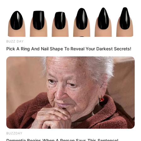
BUZZ DAY
Pick A Ring And Nail Shape To Reveal Your Darkest Secrets!
BUZZDAY
Dementia Begins When A Person Says This Sentence!