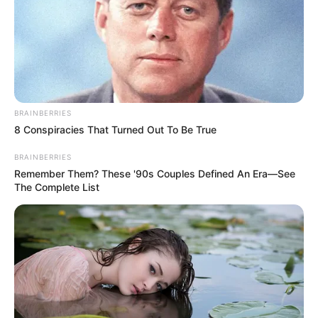
Βαρύ πένθος στην Εύβοια για αγαπημένο
καθηγητή
Την λένε «Κυκλάδες χωρίς πλοίο» και είναι 1
ώρα από Χαλκίδα – Υπερβολή ή όχι;
BRAINBERRIES
Θλίψη στην Εύβοια για γυναίκα
8 Conspiracies That Turned Out To Be True
Ακολουθήστε το evianews.com στο
Google
BRAINBERRIES
Remember Them? These '90s Couples Defined An Era—See
News
The Complete List
ΤΑ ΠΙΟ ΔΗΜΟΦΙΛΗ