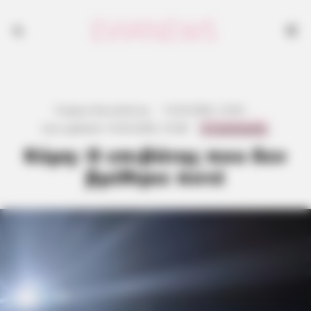
Γιώργος Κουτσελίνης
·
12.03.2026, 14:43
·
0 Comments
Last updated:
10.03.2026, 10:38
·
Κύμη: Ο επιβάτης που δεν
βρέθηκε ποτέ