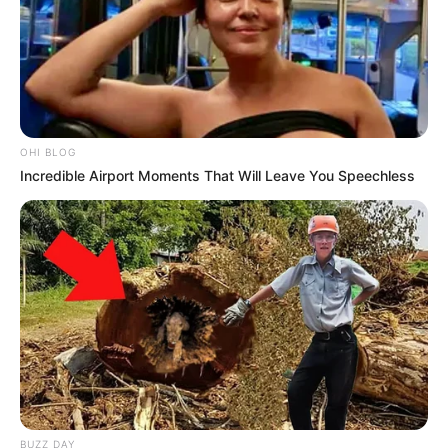
OHI BLOG
Incredible Airport Moments That Will Leave You Speechless
BUZZ DAY