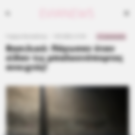
0 Comments
Γιώργος Κουτσελίνης
·
1.05.2023, 21:54
·
·
Βασιλικό: Πάγωσαν όταν
είδαν τις μπαλκονόπορτες
ανοιχτές!