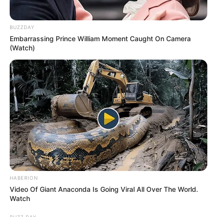
Περισσότερα νέα από την Εύβοια
BUZZDAY
Βαρύ πένθος στην Εύβοια για αγαπημένο
Embarrassing Prince William Moment Caught On Camera
(Watch)
καθηγητή
Την λένε «Κυκλάδες χωρίς πλοίο» και είναι 1
ώρα από Χαλκίδα – Υπερβολή ή όχι;
Θλίψη στην Εύβοια για γυναίκα
Ακολουθήστε το evianews.com στο
Google
News
ΤΑ ΠΙΟ ΔΗΜΟΦΙΛΗ
HABERION
Video Of Giant Anaconda Is Going Viral All Over The World.
Watch
BUZZ DAY