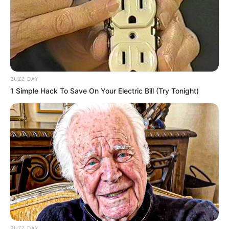
BUZZ DAY
1 Simple Hack To Save On Your Electric Bill (Try Tonight)
BUZZ DAY