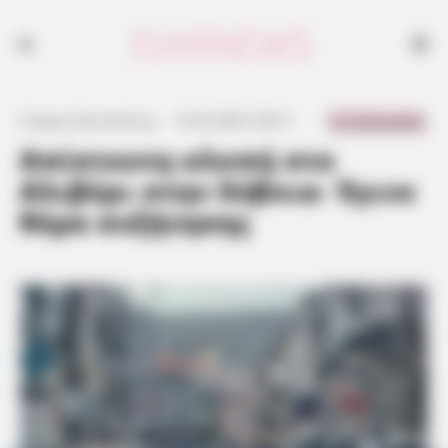
0 Comments
Γιώργος Κουτσελίνης
·
12.02.2023, 00:21
·
·
Απίστευτη κλοπή στο
Αλιβέρι στην Εύβοια- Έγινε
θέμα συζήτησης