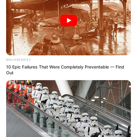
BRAINBERRIES
10 Epic Failures That Were Completely Preventable — Find
Out