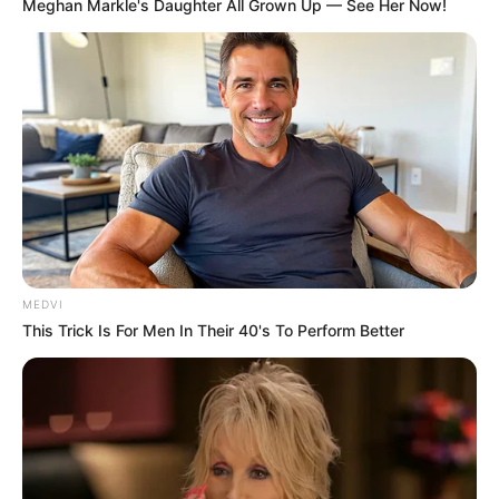
Meghan Markle's Daughter All Grown Up — See Her Now!
MEDVI
This Trick Is For Men In Their 40's To Perform Better