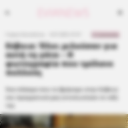
0 Comments
Γιώργος Κουτσελίνης
·
6.07.2025, 07:27
·
·
Εύβοια: Όλοι μιλούσαν για
αυτή τη γάτα – Η
φωτογραφία που τρέλανε
πολλούς
Ένα πλάσμα που το βρήκαμε στην Εύβοια
και πραγματικά μας εντυπωσίασε το νάζι
της