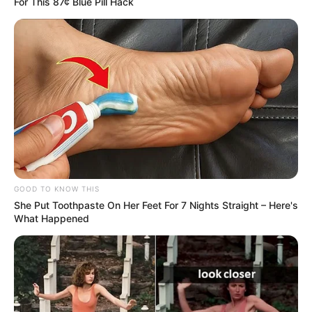
For This 87¢ Blue Pill Hack
GOOD TO KNOW THIS
She Put Toothpaste On Her Feet For 7 Nights Straight – Here's
What Happened