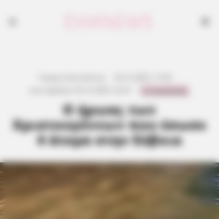
Γιώργος Κουτσελίνης
·
26.12.2025, 17:02
·
0 Comments
Last updated:
26.12.2025, 23:31
·
Ο ήρωας των
Χριστουγέννων που έσωσε
4 άτομα στην Εύβοια