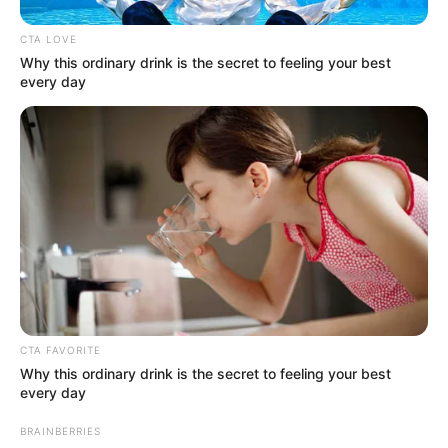
CTA LOVE
Why this ordinary drink is the secret to feeling your best
every day
Με ψυχραιμία και αποφασιστικότητα
πλησίασε το βυθιζόμενο όχημα, βοηθώντας
τους επιβαίνοντες να ανοίξουν τις πόρτες και
να βγουν στην επιφάνεια.
Και οι τέσσερις βγήκαν σώοι στην
CTA FAVORITE
αποβάθρα. Ένα θαύμα ζωής, μια πράξη
Why this ordinary drink is the secret to feeling your best
every day
ανθρωπιάς που σημάδεψε τις γιορτές.
BRAINBERRIES