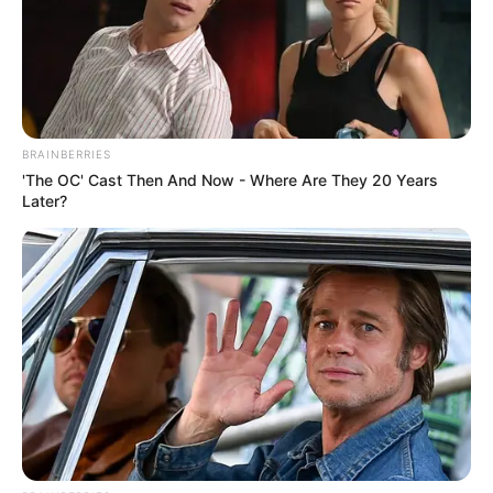
BRAINBERRIES
'The OC' Cast Then And Now - Where Are They 20 Years
Later?