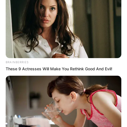
πρώτη στιγμή οι γονείς τους, που ήδη έχουν
καταθέσει όλα όσα γνωρίζουν, στους άντρες
της αστυνομίας.
BRAINBERRIES
These 9 Actresses Will Make You Rethink Good And Evil!
Έχασε την ισορροπία του και έπεσε στο
κενό
Το πρώτο περιστατικό έγινε το μεσημέρι της