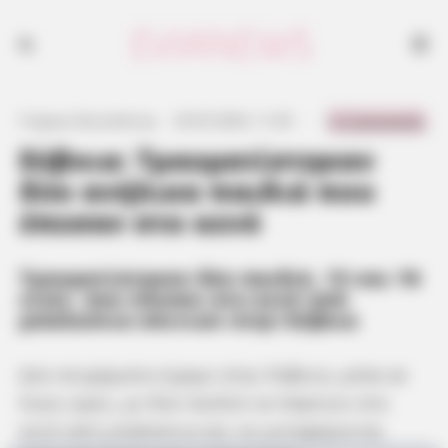
Τραυματίστηκαν δύο παιδιά, 13 και 16 ετών, που έπεσαν στο κενό από
μπαλκόνια σπιτιών στην Εύβοια
0 Comments
Γιώργος Κουτσελίνης
·
24.05.2024, 11:20
·
·
Εύβοια: Τραυματίστηκαν
δύο ανήλικα παιδιά που
έπεσαν στο κενό
Τραυματίστηκαν δύο παιδιά, 13 και 16
ετών, που έπεσαν στο κενό από
μπαλκόνια σπιτιών στην Εύβοια
Δύο ατυχήματα είχαμε στην Εύβοια, μέσα σε
λίγες ώρες, με δύο παιδιά να πέφτουν στο
κενό από μπαλκόνια και να μεταφέρονται