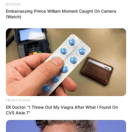
BUZZDAY
Embarrassing Prince William Moment Caught On Camera
(Watch)
TAGS
ΑΜΑΡΥΝΘΟΣ
ΕΥΒΟΙΑ
ΧΑΛΚΙΔΑ ΝΕΑ
FRIDAY PLANS
ER Doctor: "I Threw Out My Viagra After What I Found On
CVS Aisle 7"