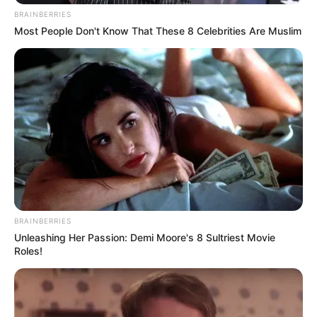
BRAINBERRIES
Την λένε «Κυκλάδες χωρίς πλοίο» και είναι 1
Most People Don't Know That These 8 Celebrities Are Muslim
ώρα από Χαλκίδα – Υπερβολή ή όχι;
Θλίψη στην Εύβοια για γυναίκα
Ακολουθήστε το evianews.com στο
Google
News
ΤΑ ΠΙΟ ΔΗΜΟΦΙΛΗ
BRAINBERRIES
Unleashing Her Passion: Demi Moore's 8 Sultriest Movie
Roles!