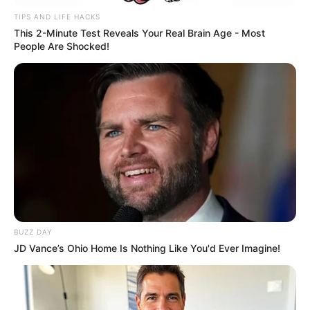
TIPS AND LIFE HACKS
This 2-Minute Test Reveals Your Real Brain Age - Most
People Are Shocked!
TAGS
ΕΥΒΟΙΑ
ΚΥΜΗ ΝΕΑ
BUZZ DAY
JD Vance’s Ohio Home Is Nothing Like You'd Ever Imagine!