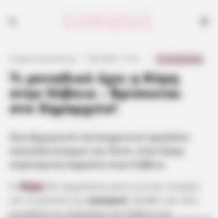
Ένα ξεχωριστό επιστημονικό εργαλείο επαναλειτουργεί και δίνει στην
Κύμη στρατηγική σημασία στην Εύβοια
0 Comments
Γιώργος Κουτσελίνης
·
7.08.2025, 11:25
·
·
Τι μοναδικό έχει η Κύμη
στην Εύβοια – Βρίσκεται
στο δημαρχείο!
Ένα ξεχωριστό επιστημονικό εργαλείο
επαναλειτουργεί και δίνει στην Κύμη
στρατηγική σημασία στην Εύβοια
Η
Κύμη
δεν φημίζεται μόνο για την ιστορία
και τη φυσική της
ομορφιά
. Κρύβει και κάτι
μοναδικό σε ολόκληρη την Εύβοια και