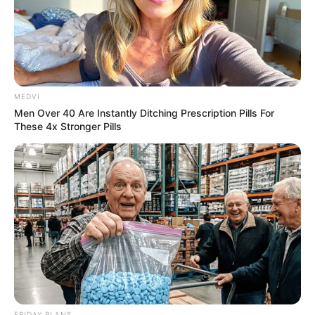
Ακολουθήστε το evianews.com στο
Google
News
ΤΑ ΠΙΟ ΔΗΜΟΦΙΛΗ
MEDVI
Men Over 40 Are Instantly Ditching Prescription Pills For
These 4x Stronger Pills
FRIDAY PLANS