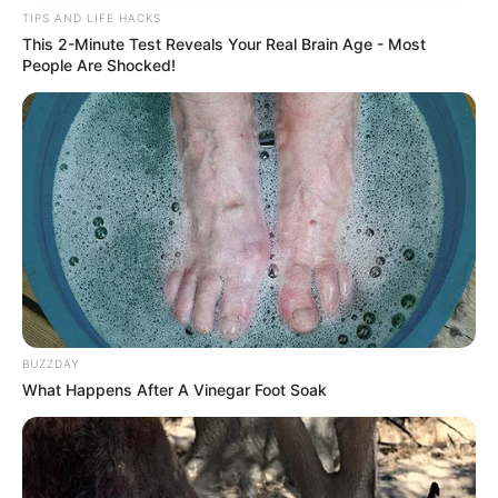
TIPS AND LIFE HACKS
This 2-Minute Test Reveals Your Real Brain Age - Most
People Are Shocked!
BUZZDAY
What Happens After A Vinegar Foot Soak