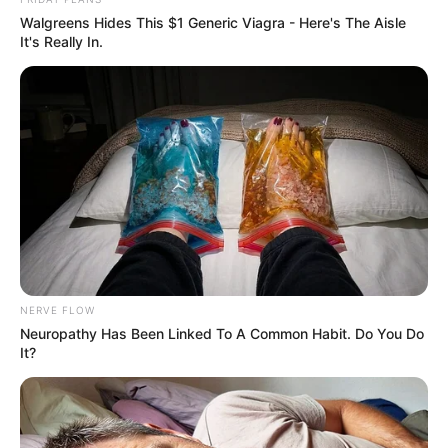
Walgreens Hides This $1 Generic Viagra - Here's The Aisle
It's Really In.
NERVE FLOW
Neuropathy Has Been Linked To A Common Habit. Do You Do
It?