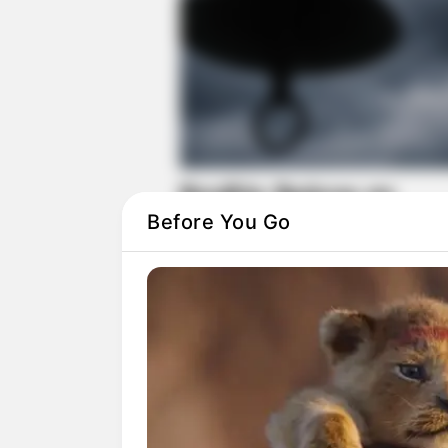
Before You Go