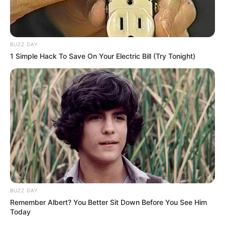
BUZZ DAY
1 Simple Hack To Save On Your Electric Bill (Try Tonight)
BUZZ DAY
Remember Albert? You Better Sit Down Before You See Him
Today