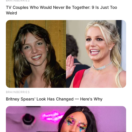
BRAINBERRIES
TV Couples Who Would Never Be Together: 9 Is Just Too
Weird
BRAINBERRIES
Britney Spears' Look Has Changed — Here's Why