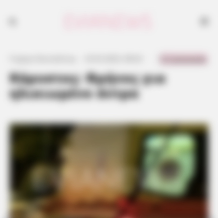
0 Comments
Γιώργος Κουτσελίνης
·
23.03.2023, 08:42
·
·
Κάρυστος: Θρήνος για
ηλικιωμένο άντρα