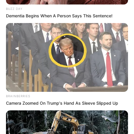
BUZZ DAY
Dementia Begins When A Person Says This Sentence!
BRAINBERRIES
Camera Zoomed On Trump's Hand As Sleeve Slipped Up
TAGS
ΚΑΡΥΣΤΟΣ