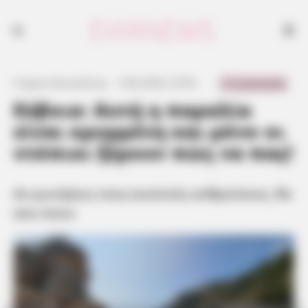
Αν ρωτήσεις τους σωστούς ανθρώπους, θα σου πουν
0 Comments
Γιώργος Κουτσελίνης
·
9.06.2025, 22:50
·
·
Εύβοια: Αυτή η παραλία
είναι κρυμμένη και μόνο οι
ντόπιοι ξέρουν πώς να πας!
Αν ρωτήσεις τους σωστούς ανθρώπους, θα
σου πουν