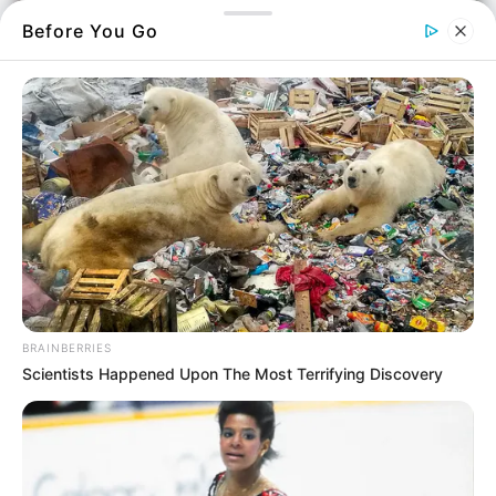
Before You Go
Φωτό: Στέλιος Φωτιάς
Είναι μια
παραλία
που δεν θα δεις σε
ταμπέλες, αλλά θα σου την ψιθυρίσει ο
παππούς στο καφενείο.
Γιατί εκεί κρύβεται η πραγματική μαγεία της
Εύβοιας.
BRAINBERRIES
Scientists Happened Upon The Most Terrifying Discovery
Δεν έχει ταμπέλες, δεν έχει Google Maps. Έχει
μόνο ένα μονοπάτι και μια υπόσχεση για
ηρεμία που δεν αγοράζεται.