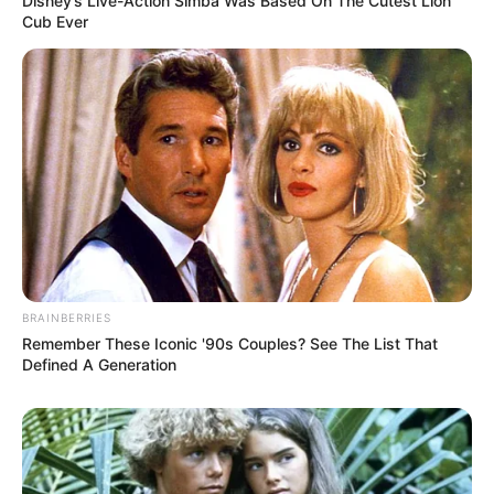
Disney’s Live-Action Simba Was Based On The Cutest Lion
Cub Ever
BRAINBERRIES
Remember These Iconic '90s Couples? See The List That
Defined A Generation