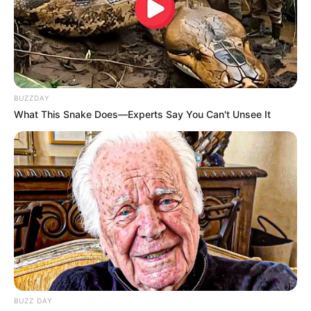
BUZZDAY
What This Snake Does—Experts Say You Can't Unsee It
TAGS
ΕΥΒΟΙΑ
ΠΑΡΑΛΙΕΣ ΕΥΒΟΙΑΣ
ΤΑΞΙΔΙ
BUZZ DAY