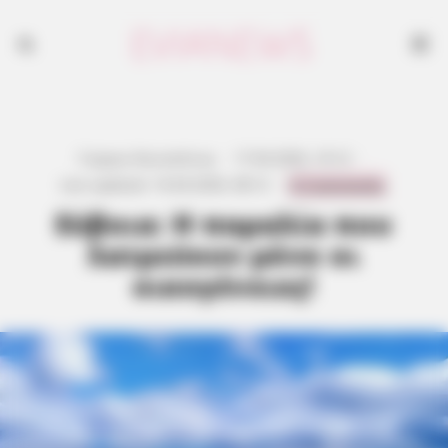
Γιώργος Κουτσελίνης
·
17.04.2026, 10:12
·
0 Comments
Last updated:
16.04.2026, 08:12
·
Εύβοια: Η παραλία που
λατρεύουν μόνο οι
οικογένειες!