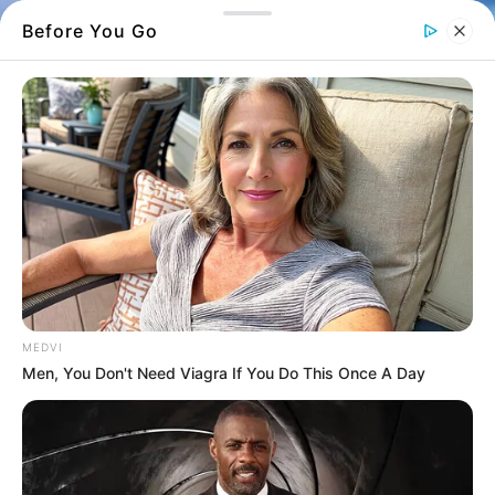
Before You Go
Μόλις λίγα λεπτά από την Κάρυστο
Κανείς δεν μιλάει για αυτή την παραλία
στην Εύβοια και ίσως είναι καλύτερα έτσι
MEDVI
Men, You Don't Need Viagra If You Do This Once A Day
Είναι η παραλία στην
Εύβοια
που λατρεύουν
οι οικογένειες γιατί έχει ρηχά νερά.
Μια ανάσα γαλήνης εκεί που η θάλασσα