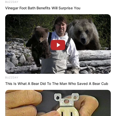
BUZZDAY
Vinegar Foot Bath Benefits Will Surprise You
BUZZDAY
This Is What A Bear Did To The Man Who Saved A Bear Cub