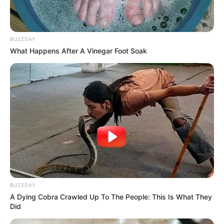
BUZZDAY
What Happens After A Vinegar Foot Soak
BUZZDAY
A Dying Cobra Crawled Up To The People: This Is What They
Did