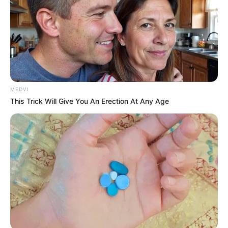
καθηγητή
Την λένε «Κυκλάδες χωρίς πλοίο» και είναι 1
ώρα από Χαλκίδα – Υπερβολή ή όχι;
Θλίψη στην Εύβοια για γυναίκα
Ακολουθήστε το evianews.com στο
Google
MEDVI
News
This Trick Will Give You An Erection At Any Age
ΤΑ ΠΙΟ ΔΗΜΟΦΙΛΗ