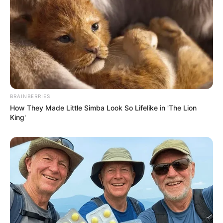
BRAINBERRIES
How They Made Little Simba Look So Lifelike in 'The Lion
King'