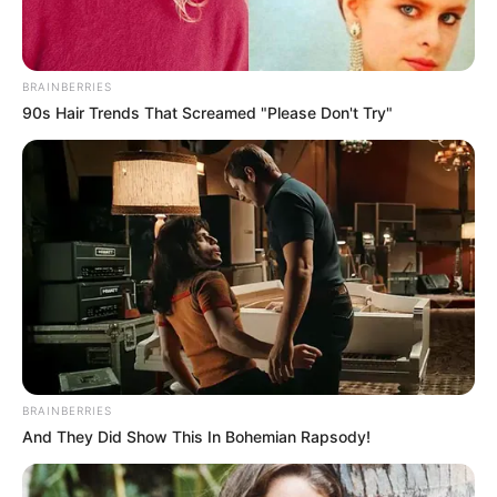
BRAINBERRIES
90s Hair Trends That Screamed "Please Don't Try"
BRAINBERRIES
And They Did Show This In Bohemian Rapsody!