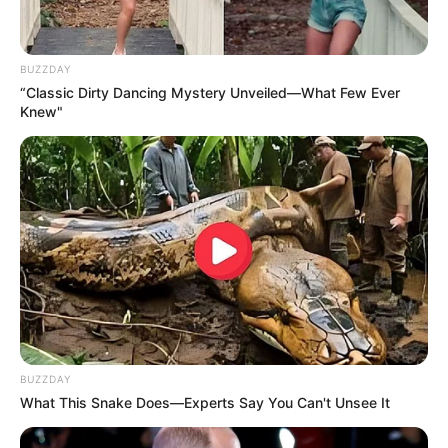
BUZZDAY
“Classic Dirty Dancing Mystery Unveiled—What Few Ever
Knew"
BUZZDAY
What This Snake Does—Experts Say You Can't Unsee It