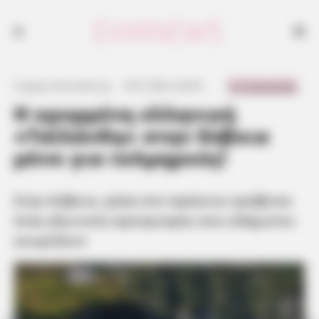
Στην Εύβοια, μέσα στο πράσινο κρύβεται ένας εξωτικός προορισμός
που ελάχιστοι γνωρίζουν
0 Comments
Γιώργος Κουτσελίνης
·
9.07.2025, 00:45
·
·
Η κρυμμένη ελληνική
«Ταϊλάνδη» στην Εύβοια
μόνο για τολμηρούς!
Στην Εύβοια, μέσα στο πράσινο κρύβεται
ένας εξωτικός προορισμός που ελάχιστοι
γνωρίζουν