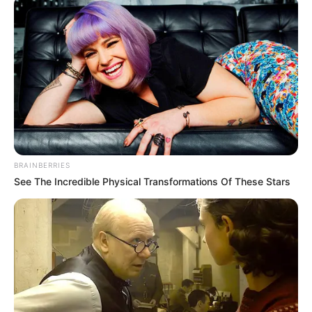
Ακολουθήστε το evianews.com στο
Google
News
ΤΑ ΠΙΟ ΔΗΜΟΦΙΛΗ
BRAINBERRIES
See The Incredible Physical Transformations Of These Stars