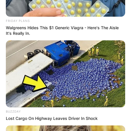
FRIDAY PLANS
Walgreens Hides This $1 Generic Viagra - Here's The Aisle
It's Really In.
BUZZDAY
Lost Cargo On Highway Leaves Driver In Shock