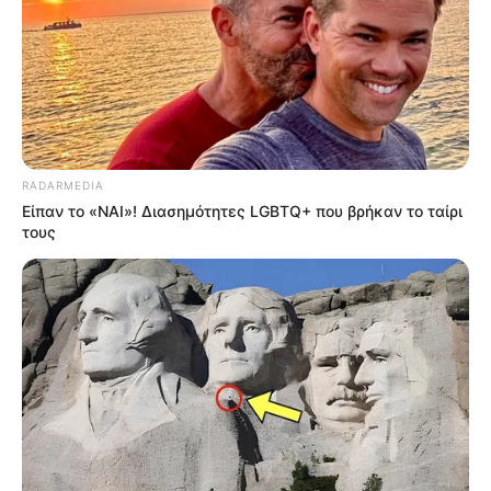
RADARMEDIA
Είπαν το «ΝΑΙ»! Διασημότητες LGBTQ+ που βρήκαν το ταίρι
τους