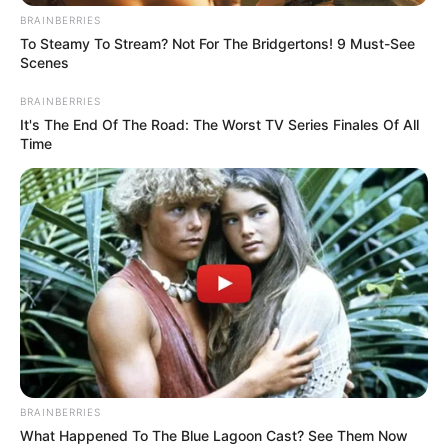
BRAINBERRIES
To Steamy To Stream? Not For The Bridgertons! 9 Must-See
Scenes
BRAINBERRIES
It's The End Of The Road: The Worst TV Series Finales Of All
Time
Εύβοια: Άντρας ξεψύχησε στο αυτοκίνητο
δίπλα στην γυναίκα του
Δυστυχώς συμβαίνουν πολλά τέτοια
περιστατικά
Δυστυχώς συμβαίνουν πολλά παρόμοια
περιστατικά στην Εύβοια. Ήταν Γενάρης του
2023 όταν ένας 43χρονος άντρας από την
περιοχή της Χαλκίδας που ξεψύχησε στο
όχημα του.
BRAINBERRIES
What Happened To The Blue Lagoon Cast? See Them Now
Όλα έγιναν ξημερώματα στον δρόμο