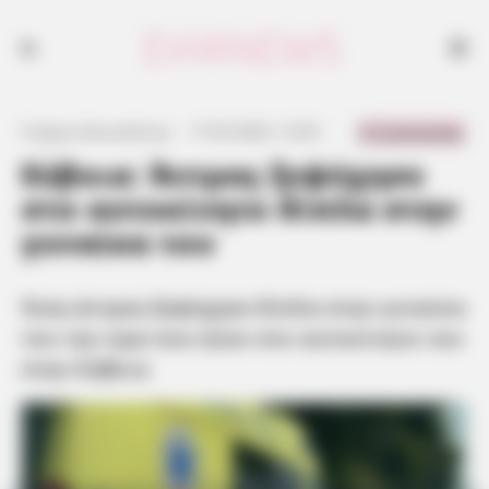
Ένας άντρας ξεψύχησε δίπλα στην γυναίκα του την ώρα που ήταν στο
αυτοκίνητο του στην Εύβοια
0 Comments
Γιώργος Κουτσελίνης
·
17.05.2025, 13:20
·
·
Εύβοια: Άντρας ξεψύχησε
στο αυτοκίνητο δίπλα στην
γυναίκα του
Ένας άντρας ξεψύχησε δίπλα στην γυναίκα
του την ώρα που ήταν στο αυτοκίνητο του
στην Εύβοια