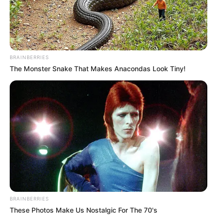
Βαρύ πένθος στην Εύβοια για αγαπημένο
καθηγητή
Την λένε «Κυκλάδες χωρίς πλοίο» και είναι 1
ώρα από Χαλκίδα – Υπερβολή ή όχι;
BRAINBERRIES
The Monster Snake That Makes Anacondas Look Tiny!
Θλίψη στην Εύβοια για γυναίκα
Ακολουθήστε το evianews.com στο
Google
News
ΤΑ ΠΙΟ ΔΗΜΟΦΙΛΗ
BRAINBERRIES
These Photos Make Us Nostalgic For The 70's