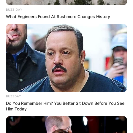
BUZZ DAY
What Engineers Found At Rushmore Changes History
BUZZDAY
Do You Remember Him? You Better Sit Down Before You See
Him Today