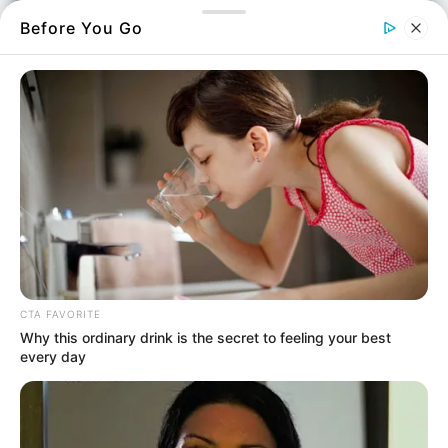
Before You Go
Ξεψύχησε την ώρα που ήταν στο αυτοκίνητο
Ένας άντρας έχασε την ζωή του στο
αυτοκίνητο του το πρωί του Σαββάτου 17
Μάη 2025.
Ήταν μαζί με την σύζυγο του στο όχημα όταν
CTA FAVORITE
δεν αισθάνθηκε καλά.
Why this ordinary drink is the secret to feeling your best
every day
Το περιστατικό έγινε στην περιοχή του
Αλιβερίου
με έναν 70χρονο άντρα να χάνει
τις αισθήσεις του.