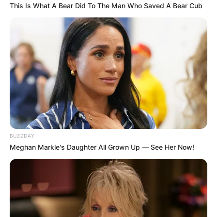
This Is What A Bear Did To The Man Who Saved A Bear Cub
BUZZDAY
Meghan Markle's Daughter All Grown Up — See Her Now!