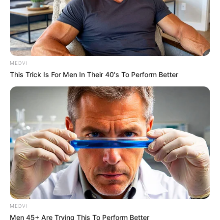
MEDVI
This Trick Is For Men In Their 40's To Perform Better
MEDVI
Men 45+ Are Trying This To Perform Better