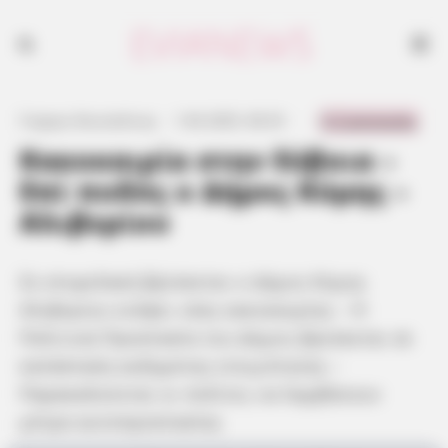
0 Comments
Γιώργος Κουτσελίνης
·
1.04.2025, 06:33
·
·
Κακοκαιρία στην Εύβοια –
Επί ποδός ο Δήμος Κύμης –
Αλιβερίου
Σε επιφυλακή βρίσκεται ο Δήμος Κύμης
Αλιβερίου ενόψει νέας κακοκαιρίας – Η
Πολιτική Προστασία του Δήμου βρίσκεται σε
κατάσταση αυξημένης ετοιμότητας –
Παρακαλούνται οι πολίτες να λαμβάνουν
μέτρα αυτοπροστασίας