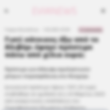
0 Comments
Γιώργος Κουτσελίνης
·
1.04.2025, 02:46
·
·
Γιατί κάτοικος έξω από το
Αλιβέρι έφαγε πρόστιμο
πάνω από χίλια ευρώ;
Πρόστιμο για έλλειψη προληπτικών
μέτρων πυρασφάλειας στο Νεοχώρι
Διοικητικό πρόστιμο ύψους 1031,25 ευρώ
επιβλήθηκε σε ημεδαπό στις 24 Μαρτίου 2025
από ανακριτικούς υπαλλήλους του
Πυροσβεστικού Κλιμακίου Αλιβερίου.