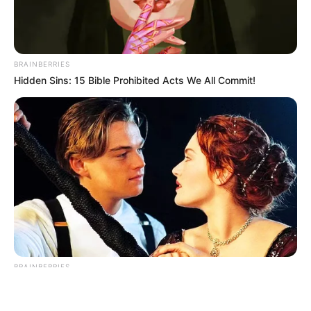
BRAINBERRIES
Hidden Sins: 15 Bible Prohibited Acts We All Commit!
ΤΑΥΤΟΤΗΤΑ ΚΑΙ ΕΠΙΚΟΙΝΩΝΙΑ
ΟΡΟΙ ΧΡΗΣΗΣ
© 2025 EVIANEWS του Γιώργου Κουτσελίνη
BRAINBERRIES
Iconic '90s Entertainment Couples We'll Never Forget