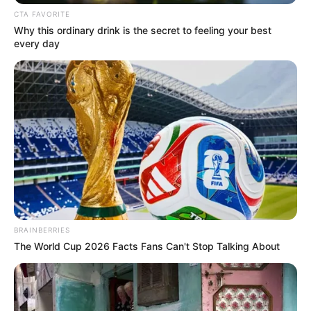
Την λένε «Κυκλάδες χωρίς πλοίο» και είναι 1
CTA FAVORITE
ώρα από Χαλκίδα – Υπερβολή ή όχι;
Why this ordinary drink is the secret to feeling your best
every day
Θλίψη στην Εύβοια για γυναίκα
Ακολουθήστε το evianews.com στο
Google
News
ΤΑ ΠΙΟ ΔΗΜΟΦΙΛΗ
BRAINBERRIES
The World Cup 2026 Facts Fans Can't Stop Talking About