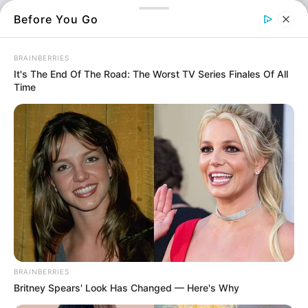
Before You Go
BRAINBERRIES
It's The End Of The Road: The Worst TV Series Finales Of All
Time
Πλοίο
Και όμως σε θάλασσα στην
Εύβοια
,
βρίσκεται ένα καταραμένο μέρος
Δεν είναι απλώς ένα γεωγραφικό σημείο στον
χάρτη αλλά ένας θρύλος της ναυσιπλοΐας.
BRAINBERRIES
Britney Spears' Look Has Changed — Here's Why
Πολλοί το χαρακτηρίζουν ως το
καταραμένο