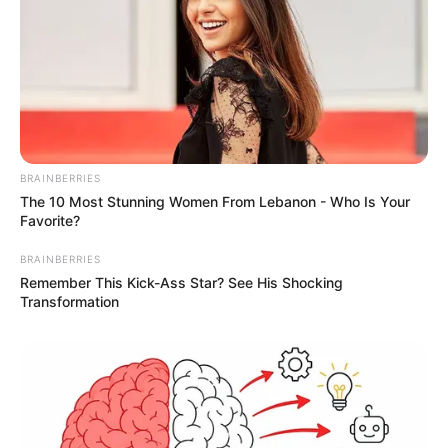
BRAINBERRIES
The 10 Most Stunning Women From Lebanon - Who Is Your
TAGS
Favorite?
ΕΥΒΟΙΑ
ΘΑΛΑΣΣΑ
ΚΑΡΥΣΤΟΣ
BRAINBERRIES
Remember This Kick-Ass Star? See His Shocking
Transformation