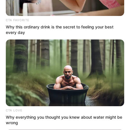
Μερομήνια 2026 – 2027: Τι καιρό θα κάνει;
CTA FAVORITE
Πότε ανοίγουν οι εγγραφές για τα
Why this ordinary drink is the secret to feeling your best
every day
Πανεπιστήμια 2026 – Ημερομηνίες για
πρωτοετείς
Ακολουθήστε το evianews.com στο
Google
News
ΤΑ ΠΙΟ ΔΗΜΟΦΙΛΗ
CTA LOVE
Why everything you thought you knew about water might be
wrong