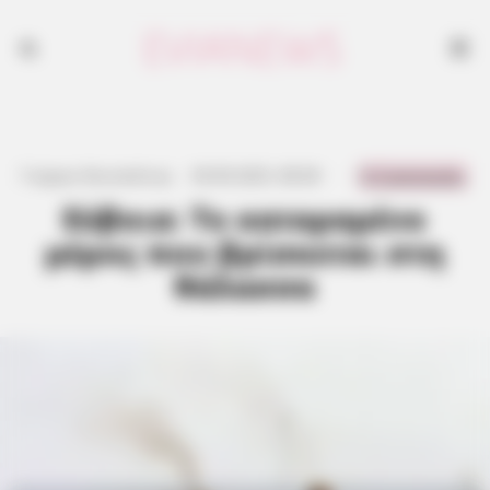
0 Comments
Γιώργος Κουτσελίνης
·
30.09.2025, 08:38
·
·
Εύβοια: Το καταραμένο
μέρος που βρίσκεται στη
θάλασσα