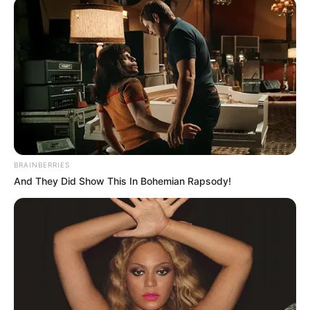
BRAINBERRIES
And They Did Show This In Bohemian Rapsody!