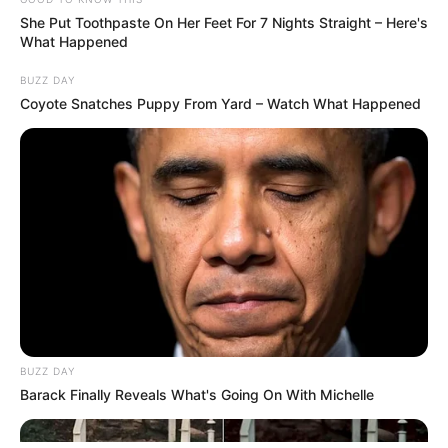
She Put Toothpaste On Her Feet For 7 Nights Straight – Here's
What Happened
BUZZ DAY
Coyote Snatches Puppy From Yard – Watch What Happened
ΤΑΥΤΟΤΗΤΑ ΚΑΙ ΕΠΙΚΟΙΝΩΝΙΑ
ΟΡΟΙ ΧΡΗΣΗΣ
BUZZ DAY
© 2025 EVIANEWS του Γιώργου Κουτσελίνη
Barack Finally Reveals What's Going On With Michelle