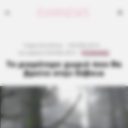
Γιώργος Κουτσελίνης
·
9.04.2026, 00:14
·
0 Comments
Last updated:
8.04.2026, 08:15
·
Το μικρότερο χωριό που θα
βρείτε στην Εύβοια