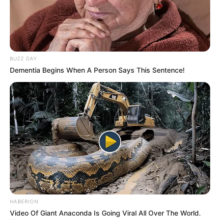
BUZZ DAY
Dementia Begins When A Person Says This Sentence!
HABERION
Video Of Giant Anaconda Is Going Viral All Over The World.