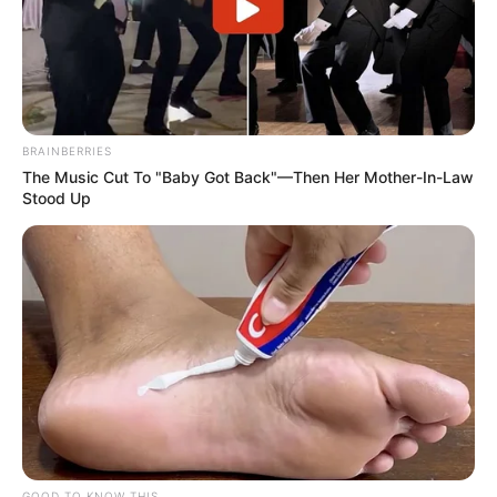
BRAINBERRIES
The Music Cut To "Baby Got Back"—Then Her Mother-In-Law
Stood Up
TAGS
ΕΥΒΟΙΑ
GOOD TO KNOW THIS