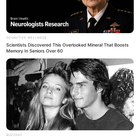
Χαλκίδα: Πότε τελειώνει
το παζάρι της Αγίας
Παρασκευής το 2026 –
Όλες οι ημερομηνίες
27.07.2026, 08:25
COGNITIVE WELLNESS
Scientists Discovered This Overlooked Mineral That Boosts
Χαλκίδα: Νέο τροχαίο
Memory In Seniors Over 60
στον περιφερειακό μετά
την Υψηλή Γέφυρα τα
ξημερώματα του
Σαββάτου
26.07.2026, 13:29
1
2
3
…
323
BUZZDAY