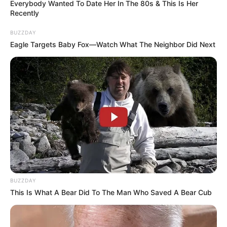
Everybody Wanted To Date Her In The 80s & This Is Her
Recently
BUZZDAY
Eagle Targets Baby Fox—Watch What The Neighbor Did Next
ΤΑΥΤΟΤΗΤΑ ΚΑΙ ΕΠΙΚΟΙΝΩΝΙΑ
ΟΡΟΙ ΧΡΗΣΗΣ
BUZZDAY
This Is What A Bear Did To The Man Who Saved A Bear Cub
© 2025 EVIANEWS του Γιώργου Κουτσελίνη