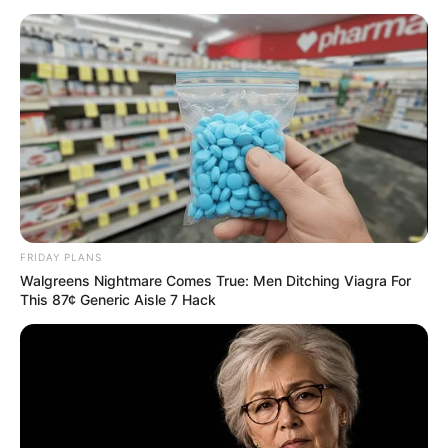
Θλίψη στην Εύβοια:
Έφυγε από τη ζωή
αγαπημένος γιατρός
31.07.2026, 19:27
Τραγωδία σε κεντρικό
σημείο της Χαλκίδας με
άντρα να χάνει τις
αισθήσεις του
31.07.2026, 07:37
Θρήνος για αγαπητό
FRIDAY PLANS
Χαλκιδέο που έφυγε
ξαφνικά από την ζωή
Walgreens Nightmare Comes True: Men Ditching Viagra For
This 87¢ Generic Aisle 7 Hack
30.07.2026, 19:36
Πολλοί λένε ότι είναι το
καλύτερο παζάρι στην
Εύβοια, εσείς τι λέτε
30.07.2026, 08:03