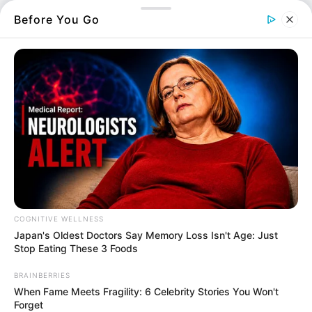
Χαλκίδα με νεκρό άντρα
Before You Go
8.08.2026, 10:20
Εύβοια: Θλίψη για
γνωστό επαγγελματία
που έφυγε από την ζωή
6.08.2026, 21:56
ΣΟΚ: Γυναίκα έπεσε από
την υψηλή γέφυρα
Χαλκίδας
6.08.2026, 15:04
COGNITIVE WELLNESS
Japan's Oldest Doctors Say Me​mory Lo​ss Isn't Age: Just
Εύβοια: Θλίψη για
γνωστό επαγγελματία
Stop Eating These 3 Foods
που έφυγε από την ζωή
BRAINBERRIES
3.08.2026, 20:52
When Fame Meets Fragility: 6 Celebrity Stories You Won't
Forget