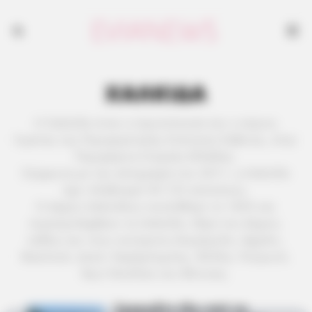
ΧΑΛΚΙΔΑ
Η Χαλκίδα είναι η πρωτεύουσα και ο κύριος
λιμένας της Περιφερειακής Ενότητας Εύβοιας, στην
Περιφέρεια Στερεάς Ελλάδας.
Σύμφωνα με την απογραφή του 2011, η Χαλκίδα
έχει πληθυσμό 59.125 κατοίκους.
Ο Δήμος Χαλκιδέων συστάθηκε το 1835 και
συμπεριλάμβανε τη Χαλκίδα, έδρα του Δήμου,
καθώς και τους οικισμούς Ανεμόμυλο, Αφράτι,
Βασιλικό, Δοκό, Καράμπαμπας, Φύλλα, Πετρωτό,
Άγιο Νικόλαο και Μύτικας.
Τραγωδία έξω από τη