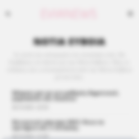
ΝΟΤΙΑ ΕΥΒΟΙΑ
Σε αυτή την κατηγορία του evianews.com, θα
διαβάσεις τα πάντα για την Νότα Εύβοια. Όλες οι
ειδήσεις και η επικαιρότητα από την Νότια Εύβοια
με ένα κλικ.
Edupass gov gr για μαθητές δημοτικού,
γυμνασίου και λυκείου
28.10.2021, 22:54
Κοινωνικό μέρισμα 2021: Ποια τα
κριτήρια και ο πίνακας;
28.10.2021, 21:09