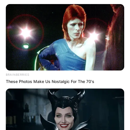
15.11.2021, 08:50
Πότε μπαίνει το δώρο Χριστουγέννων
2021; [Ημερομηνία]
14.11.2021, 23:29
Πότε πληρώνονται οι συντάξεις
Δεκεμβρίου 2021;
14.11.2021, 22:55
Προκήρυξη ΑΑΔΕ: Πότε θα βγει
BRAINBERRIES
13.11.2021, 08:46
These Photos Make Us Nostalgic For The 70's
1
…
145
146
147
148
149
…
186