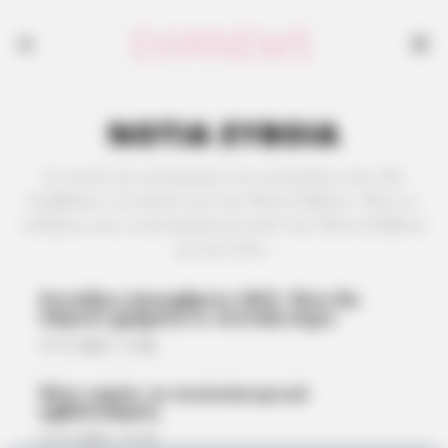
ΝΟΤΙΑ ΕΥΒΟΙΑ
Σε αυτή την κατηγορία του evianews.com, θα
διαβάσεις τα πάντα για την Νότα Εύβοια. Όλες οι
ειδήσεις και η επικαιρότητα από την Νότια Εύβοια
με ένα κλικ.
Συντάξεις Δεκεμβρίου 2021: Πότε θα
πάρουν χρήματα οι συνταξιούχοι
17.11.2021, 11:46
Πότε ισχύει το πιστοποιητικό
εμβολιασμού;
17.11.2021, 11:19