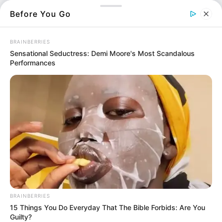
Before You Go
Πληρωμή συνεργασία Νοεμβρίου 2021:
Πότε θα γίνει;
16.11.2021, 12:21
BRAINBERRIES
Sensational Seductress: Demi Moore's Most Scandalous
Performances
17 Νοεμβρίου αργία: Ποιοι δεν
δουλεύουν;
16.11.2021, 10:29
Πότε ανοίγει η πλατφόρμα για το
κοινωνικό μέρισμα 2021
15.11.2021, 23:55
ΟΒΑ 2021 αποτελέσματα ονόματα:
Αυξάνεται ο αριθμός των οπλιτών
15.11.2021, 19:47
BRAINBERRIES
Τέλη κυκλοφορίας 2022: Πως κάνουμε
15 Things You Do Everyday That The Bible Forbids: Are You
εκτύπωση;
Guilty?