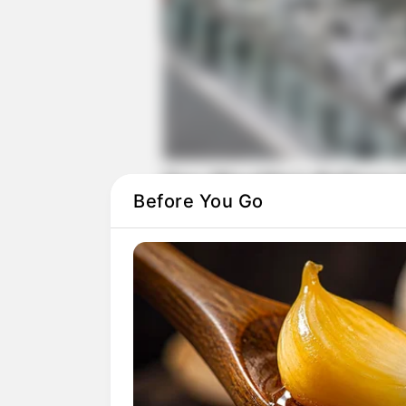
Before You Go