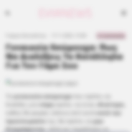
0 Comments
Γιώργος Κουτσελίνης
·
17.11.2023, 15:48
·
·
Γυναικεία Eσώρουχα: Πως
Να Διαλέξεις Τα Κατάλληλα
Για Τον Γάμο Σου
Τα
γυναικεία εσώρουχα
που πρέπει να
διαλέξει μία
νύφη
πρέπει να είναι
ιδιαίτερα,
καθώς θα φοράει κάποια από αυτά
κατά την
προετοιμασία
της, θα πρέπει να
μην
διαγράφονται
, αλλά και παράλληλα να