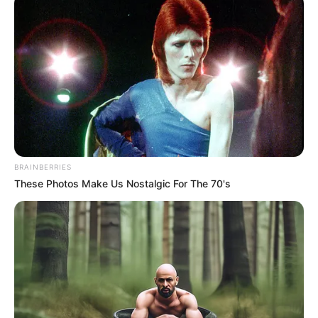
ΦΩΤΙΑ ΤΩΡΑ στην Εύβοια: Συναγερμός για
δύο εστίες
Πότε γιορτάζει ο Ματθαίος;
Ακολουθήστε το evianews.com στο
Google
News
ΤΑ ΠΙΟ ΔΗΜΟΦΙΛΗ
BRAINBERRIES
These Photos Make Us Nostalgic For The 70's