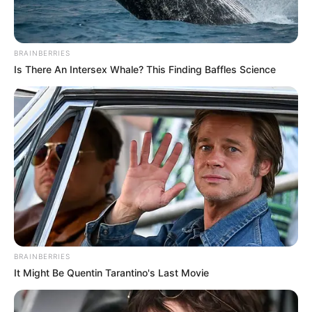
BRAINBERRIES
Is There An Intersex Whale? This Finding Baffles Science
BRAINBERRIES
It Might Be Quentin Tarantino's Last Movie