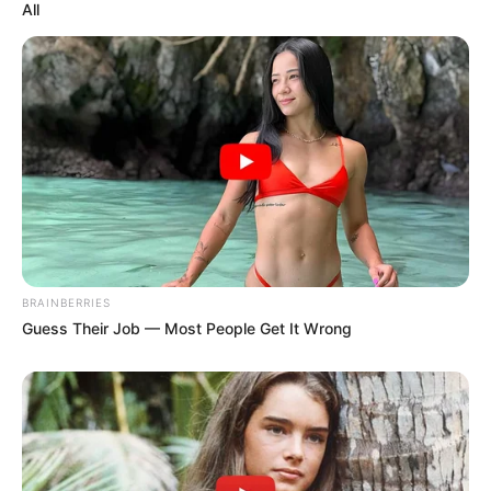
All
BRAINBERRIES
Guess Their Job — Most People Get It Wrong