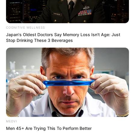
COGNITIVE WELLNESS
Japan's Oldest Doctors Say Memory Loss Isn't Age: Just
Stop Drinking These 3 Beverages
TAGS
ΑΠΡΙΛΙΟΣ
ΕΙΚΟΝΕΣ
ΕΥΧΕΣ
ΚΑΛΟ ΜΗΝΑ
MEDVI
Men 45+ Are Trying This To Perform Better