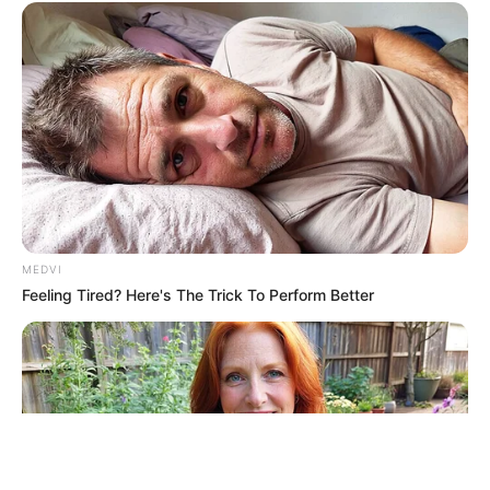
ΤΑΥΤΟΤΗΤΑ ΚΑΙ ΕΠΙΚΟΙΝΩΝΙΑ
ΟΡΟΙ ΧΡΗΣΗΣ
MEDVI
Feeling Tired? Here's The Trick To Perform Better
© 2025 EVIANEWS του Γιώργου Κουτσελίνη