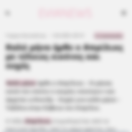
Καλό μήνα ήρθε ο Απρίλιος - Ο μήνας κατά τον οποίο ο καιρός
«ανοίγει» και έρχεται η Άνοιξη - Ευχές για καλό μήνα - Ταξίδια στην
Εύβοια τον Απρίλιο
0 Comments
Γιώργος Κουτσελίνης
·
1.04.2025, 09:19
·
·
Καλό μήνα ήρθε ο Απρίλιος
με τέλειες εικόνες και
ευχές
Καλό μήνα
ήρθε ο Απρίλιος – Ο μήνας
κατά τον οποίο ο καιρός «ανοίγει» και
έρχεται η Άνοιξη – Ευχές για καλό μήνα –
Ταξίδια στην Εύβοια τον Απρίλιο.
Η λέξη
Απρίλιος
ετυμολογείται από το
λατινικό Aprillis, από το ρήμα aperire, που