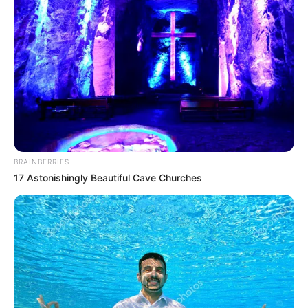
γνωρίζουν πως η Κύμη φημίζεται για τον
μπακλαβά της.
Η παμπάλαια ιστορία αυτού του τόπου που μοιάζει να
μεταφέρει στον επισκέπτη μία ενέργεια μοναδική και
απερίγραπτη.
BRAINBERRIES
17 Astonishingly Beautiful Cave Churches
Περισσότερα νέα από την Εύβοια
Κάθε πότε κληρώνει το Τζόκερ το 2026:
Ημέρες και ώρα
Συντάξεις Οκτωβρίου 2026: Πότε θα γίνει η
πληρωμή;