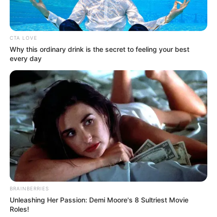
Συντάξεις Σεπτεμβρίου 2026 πληρωμή
CTA LOVE
Ακολουθήστε το evianews.com στο
Google
Why this ordinary drink is the secret to feeling your best
News
every day
ΤΑ ΠΙΟ ΔΗΜΟΦΙΛΗ
BRAINBERRIES
Unleashing Her Passion: Demi Moore's 8 Sultriest Movie
Roles!