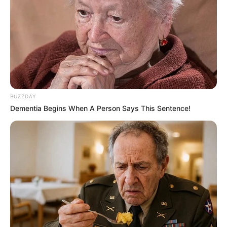
BUZZDAY
Dementia Begins When A Person Says This Sentence!