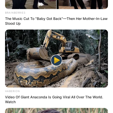
BRAINBERRIES
The Music Cut To "Baby Got Back"—Then Her Mother-In-Law
Stood Up
HABERION
Video Of Giant Anaconda Is Going Viral All Over The World.
Watch