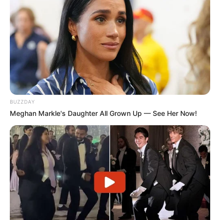
BUZZDAY
Meghan Markle's Daughter All Grown Up — See Her Now!