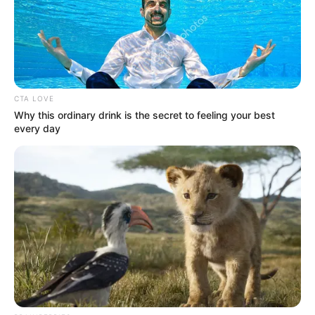
Συντάξεις Σεπτεμβρίου 2026 πληρωμή
Ακολουθήστε το evianews.com στο
Google
News
ΤΑ ΠΙΟ ΔΗΜΟΦΙΛΗ
CTA LOVE
Why this ordinary drink is the secret to feeling your best
every day