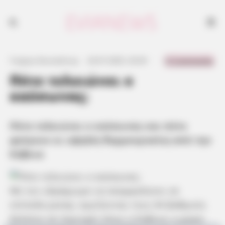
Πότε τελειώνει ο καύσωνας;
0 Comments
Γιώργος Κουτσελίνης
·
24.07.2025, 20:30
·
·
Πότε τελειώνει ο
καύσωνας;
Πότε τελειώνει ο καύσωνας και πότε
φεύγουν οι υψηλές θερμοκρασίες από την
Εύβοια
Με τον υδράργυρο να σκαρφαλώνει σε
επίπεδα ρεκόρ, αγγίζοντας τους 44 βαθμούς
Κελσίου σε περιοχές όπως η Εύβοια, η χώρα