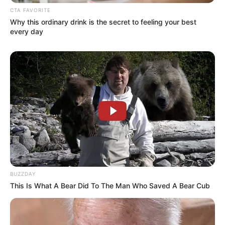
CTA FAVORITE
Why this ordinary drink is the secret to feeling your best
every day
BUZZDAY
This Is What A Bear Did To The Man Who Saved A Bear Cub