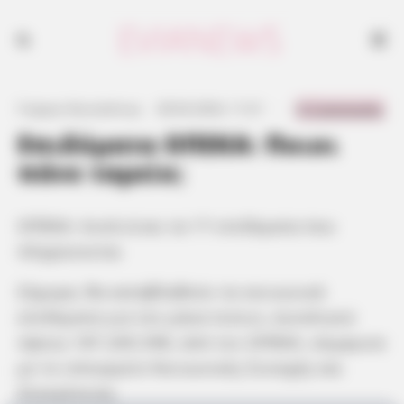
0 Comments
Γιώργος Κουτσελίνης
·
28.06.2024, 11:21
·
·
Επιδόματα ΟΠΕΚΑ: Ποιοι
πάνε ταμείο;
ΟΠΕΚΑ: Αυτά είναι τα 17 επιδόματα που
πληρώνονται
Σήμερα, θα καταβληθούν τα κοινωνικά
επιδόματα για τον μήνα Ιούνιο, συνολικού
ύψους 187.200.398, από τον ΟΠΕΚΑ, σύμφωνα
με το υπουργείο Κοινωνικής Συνοχής και
Οικογένειας.