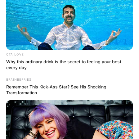
Περισσότερα νέα από την Εύβοια
Κάθε πότε κληρώνει το Τζόκερ το 2026:
Ημέρες και ώρα
Συντάξεις Οκτωβρίου 2026: Πότε θα γίνει η
CTA LOVE
πληρωμή;
Why this ordinary drink is the secret to feeling your best
every day
Συντάξεις Σεπτεμβρίου 2026 πληρωμή
BRAINBERRIES
Remember This Kick-Ass Star? See His Shocking
Ακολουθήστε το evianews.com στο
Google
Transformation
News
ΤΑ ΠΙΟ ΔΗΜΟΦΙΛΗ