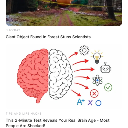
BUZZDAY
Giant Object Found In Forest Stuns Scientists
TIPS AND LIFE HACKS
This 2-Minute Test Reveals Your Real Brain Age - Most
People Are Shocked!