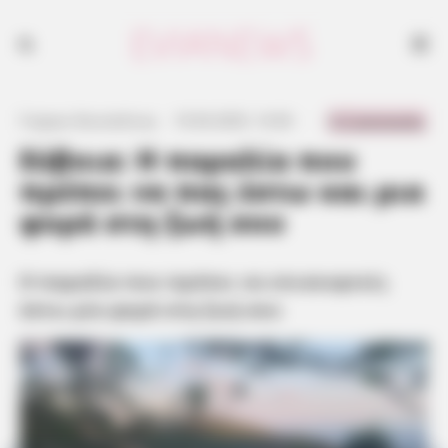
Η παραλία που πρέπει να επισκεφτείς έστω μία φορά στη ζωή σου
0 Comments
Γιώργος Κουτσελίνης
·
10.06.2025, 14:36
·
·
Εύβοια: Η παραλία που
πρέπει να πας έστω και μια
φορά στη ζωή σου
Η παραλία που πρέπει να επισκεφτείς
έστω μία φορά στη ζωή σου