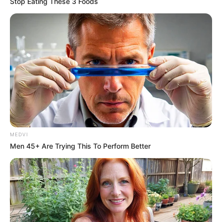
Stop Eating These 3 Foods
MEDVI
Men 45+ Are Trying This To Perform Better