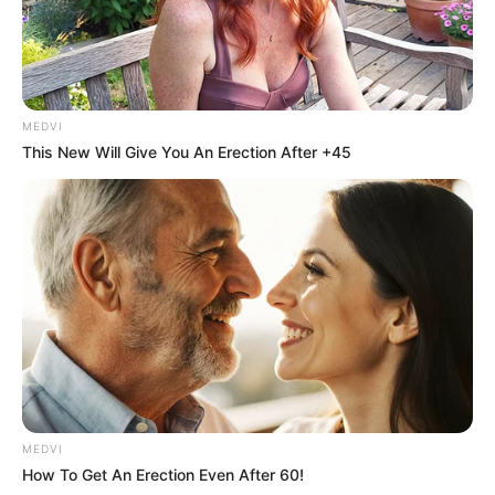
MEDVI
This New Will Give You An Erection After +45
MEDVI
How To Get An Erection Even After 60!