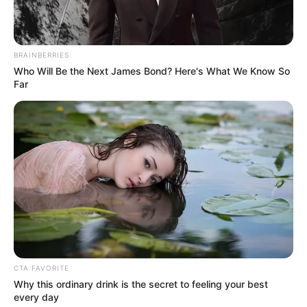
BRAINBERRIES
Who Will Be the Next James Bond? Here's What We Know So
Far
CTA FAVORITE
Why this ordinary drink is the secret to feeling your best
every day