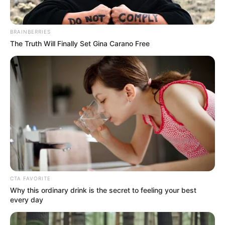
Περισσότερα νέα από την Εύβοια
BRAINBERRIES
The Truth Will Finally Set Gina Carano Free
Κάθε πότε κληρώνει το Τζόκερ το 2026:
Ημέρες και ώρα
Συντάξεις Οκτωβρίου 2026: Πότε θα γίνει η
πληρωμή;
Συντάξεις Σεπτεμβρίου 2026 πληρωμή
Ακολουθήστε το evianews.com στο
Google
News
CTA FAVORITE
Why this ordinary drink is the secret to feeling your best
ΤΑ ΠΙΟ ΔΗΜΟΦΙΛΗ
every day