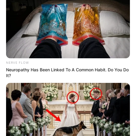
NERVE FLOW
Neuropathy Has Been Linked To A Common Habit. Do You Do
It?