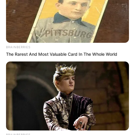
News
ΤΑ ΠΙΟ ΔΗΜΟΦΙΛΗ
BRAINBERRIES
The Rarest And Most Valuable Card In The Whole World
BRAINBERRIES