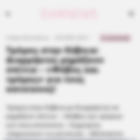
Τρόμος στην Εύβοια με διαρρήκτες να ρημάζουν σπίτια – «Φόβος και
τρόμος» για τους κατοίκους - Συμμορίες «σαρώνουν» τις γειτονιές -
Αδίστακτοι διαρρήκτες χτυπούν ασταμάτητα σπίτια και επιχειρήσεις
0 Comments
Γιώργος Κουτσελίνης
·
2.04.2025, 20:21
·
·
Τρόμος στην Εύβοια:
Διαρρήκτες ρημάζουν
σπίτια – «Φόβος και
τρόμος» για τους
κατοίκους!
Τρόμος στην Εύβοια με διαρρήκτες να
ρημάζουν σπίτια – «Φόβος και τρόμος»
για τους κατοίκους – Συμμορίες
«σαρώνουν» τις γειτονιές – Αδίστακτοι