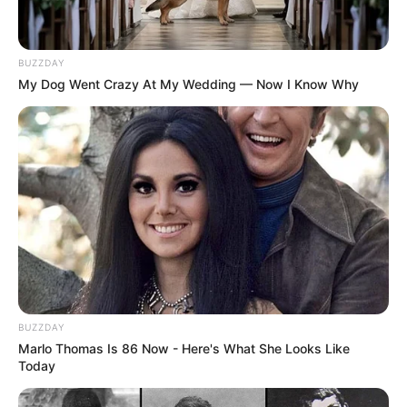
BUZZDAY
My Dog Went Crazy At My Wedding — Now I Know Why
BUZZDAY
Marlo Thomas Is 86 Now - Here's What She Looks Like
Today