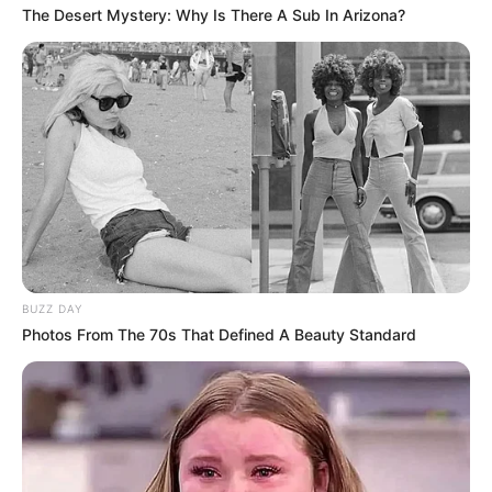
The Desert Mystery: Why Is There A Sub In Arizona?
ΤΑΥΤΟΤΗΤΑ ΚΑΙ ΕΠΙΚΟΙΝΩΝΙΑ
ΟΡΟΙ ΧΡΗΣΗΣ
BUZZ DAY
Photos From The 70s That Defined A Beauty Standard
© 2025 EVIANEWS του Γιώργου Κουτσελίνη