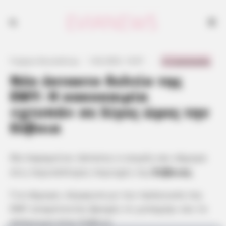
0 Comments
Γιώργος Κουτσελίνης
·
1.04.2025, 13:07
·
·
Νέο έκτακτο δελτίο της
ΕΜΥ: Η κακοκαιρία
«χτυπά» σε λίγες ώρες την
Εύβοια
Θα παραμείνει άστατος ο καιρός και σήμερα
στις περισσότερες περιοχές της
Εύβοιας
.
Για σήμερα, σύμφωνα με την πρόγνωση της
ΕΜΥ αναμένονται βροχές το μεσημέρι και το
απόγευμα στην Εύβοια.