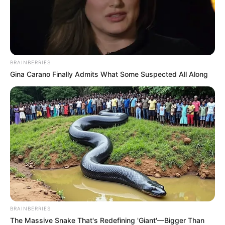
BRAINBERRIES
Gina Carano Finally Admits What Some Suspected All Along
BRAINBERRIES
The Massive Snake That's Redefining 'Giant'—Bigger Than