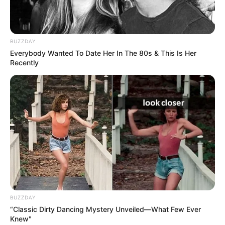
2026;
Τι καιρό θα κάνει τον Δεκαπενταύγουστο
BUZZDAY
2026;
Everybody Wanted To Date Her In The 80s & This Is Her
Recently
Ακολουθήστε το evianews.com στο
Google
News
ΤΑ ΠΙΟ ΔΗΜΟΦΙΛΗ
BUZZDAY
“Classic Dirty Dancing Mystery Unveiled—What Few Ever
Knew"