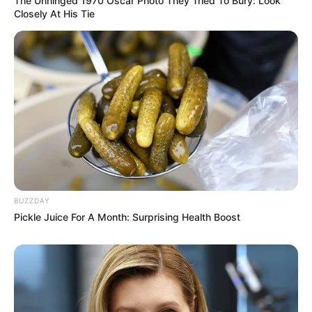
The Unhinged 1970 Oscar Photo They Tried To Bury: Look
Closely At His Tie
BUZZDAY
Pickle Juice For A Month: Surprising Health Boost