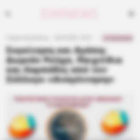
0 Comments
Γιώργος Κουτσελίνης
·
29.03.2025, 10:47
·
·
Συγκίνηση και Αγάπη:
Δωρεάν Ρούχα, Παιχνίδια
και Λαμπάδες από τον
Σύλλογο «Αναγέννηση»