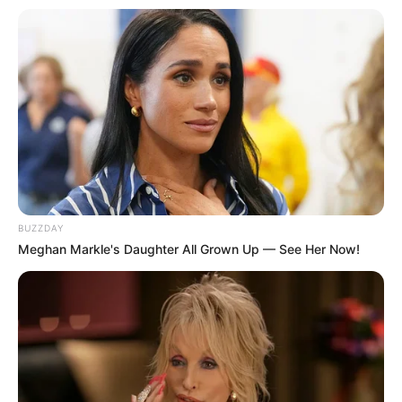
BUZZDAY
Meghan Markle's Daughter All Grown Up — See Her Now!