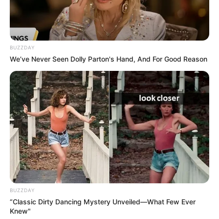
BUZZDAY
We’ve Never Seen Dolly Parton's Hand, And For Good Reason
BUZZDAY
“Classic Dirty Dancing Mystery Unveiled—What Few Ever
Knew"