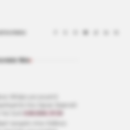
ΟΤΙΑ ΕΥΒΟΙΑ
ευταία Νέα
ΠΡΌΣΦΑΤΑ ΆΡΘΡΑ
οια: Θλίψη για γνωστό
γγελματία που έφυγε ξαφνικά
 την ζωή
6.08.2026, 07:29
αρό τροχαίο στην Εύβοια: