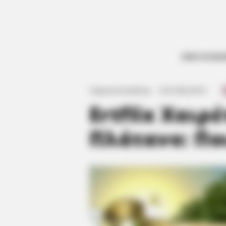
ΟΛΕΣ ΟΙ ΕΙΔ
Γιώργος Κουτσελίνης
·
16.01.2022, 00:14
·
·
Ertflix Χαιρ
Πλάτανο: Ποι