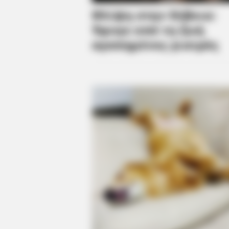
BRAINBERRIES
How Does "Darkest Hour" Spotted
Knew?
BRAINBERRIES
Who Will Be the Next James Bond
Here's What We Know So Far