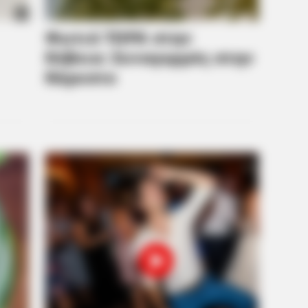
ameron's Biggest Films
BRAINBERRIES
These Photos Make Us N