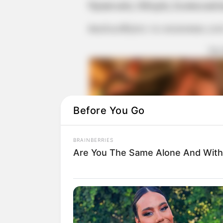
Πρακτικός Οδηγός Συσκευασία
Ακολουθήστε το evianews.co
ΤΑ
Before You Go
BRAINBERRIES
Are You The Same Alone And With