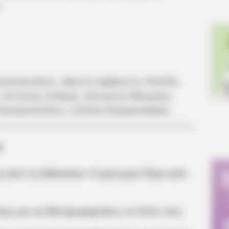
ικολοπούλου, Μαντώ Αρβανίτη, Ελπίδα
, Αντώνης Ανδρής, Κατερίνα Μαυρίκη,
 Παναγοπούλου, Στέλλα Καραμπακάκη
α
η από τη Θάλασσα: Η Εμπειρία Πέρα από
σης για να Μεταμορφώσεις το Σπίτι σου