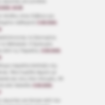
ς αγωνίας για γυναίκα
.2026, 19:38
ύ πένθος στην Εύβοια για
πημένο καθηγητή
5.08.2026,
3
καλύπτοντας τη Σαντορίνη
 τη Θάλασσα: Η Εμπειρία
α από τις Παραλίες
5.08.2026,
0
ίδυμη παραλία-έκπληξη της
οιας: Μια λωρίδα άμμου με
σσα και στις δύο πλευρές, 90
τά από Χαλκίδα
5.08.2026,
7
ς αγωνίας για άντρα από την