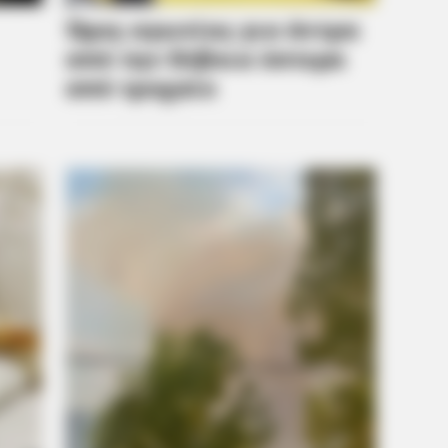
BRAINBERRIES
 Secrets That No One
Who Will Take On The Ic
Rumors
BRAINBERRIES
BRAIN
?
Why Big Bang Theory Fans Despise
Gin
These 8 Characters
Som