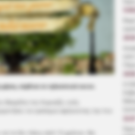
Ώρε
5.08
Βαρ
αγα
19:3
Ανα
από
Πέρ
19:0
Η δ
μήνες, κέρδισε το τηλεοπτικό κοινο.
Εύβ
θάλα
ου Βαγγέλα του Κυριαζή, ενός
λεπ
ιρετήσει τα εγκόσμια αφήνοντας την πιο
11:2
Ώρε
ι να τα δει πάνω από 15 χρόνια. Θα