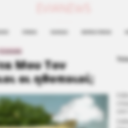
ευβοια νεα
ΗΣΕΙΣ
ΕΥΒΟΙΑ
ΧΑΛΚΙΔΑ
ΒΟΡΕΙΑ ΕΥΒΟΙΑ
Ν
0 Comments
Τελ
έτα Μου Τον
οι οι ηθοποιοί;
Εύβ
επα
από
Σοβ