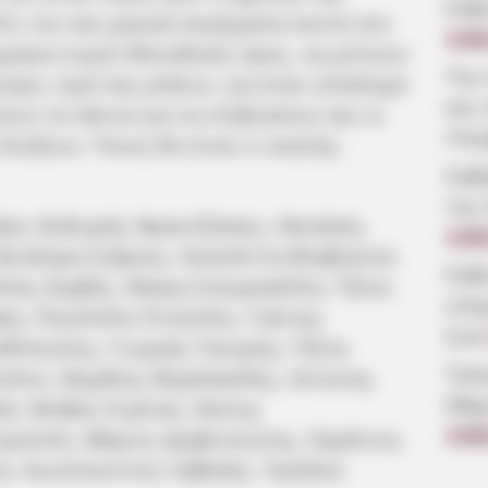
Εύβ
ίτι του και μερικά στρέμματα κοντά στο
4.08
ομμύρια ευρώ! Μοναδικός όρος, να μείνουν
Την
ρεύμα, νερό και μπάνιο, για έναν ολόκληρο
και 
νουν τα πάντα για να επιβιώσουν και οι
Υπε
διώξουν. Ποιος θα είναι ο νικητής;
Σοβ
της
άκα, Θοδωρής Φραντζέσκος, Θανάσης
4.08
Θεοδώρα Σιάρκου, Νικολέττα Βλαβιανού,
Εύβ
ίας Ζερβός, Μαίρη Σταυρακέλλη, Τζένη
επα
κη, Πηνελόπη Πιτσούλη, Γιάννης
ζωή
θόπουλος, Γιωργής Τσουρής, Τζένη
Τρα
λου, Μιχάλης Μιχαλακίδης, Αντώνης
68χ
ά, Φοίβος Ριμένας, Φώτης
υρούπη, Μάριος Δερβιτσιώτης, Σαράντος
3.08
η, Κωνσταντίνος Γαβαλάς, Τραϊάνα