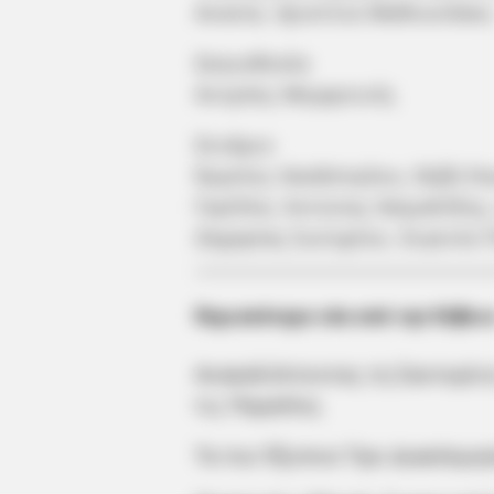
Ανανία, Χριστίνα Μαθιουλάκη
Σκηνοθεσία
Αντρέας Μορφονιός
Σενάριο
Άγγελος Χασάπογλου, Βιβή Ν
Γκρίλλα, Αντώνης Χαϊμαλίδης
Ζαχαρίας Σωτηρίου, Ευγενία
Περισσότερα νέα από την Εύβοι
Ανακαλύπτοντας τη Σαντορίν
τις Παραλίες
Τα πιο Έξυπνα Tips Διακόσμη