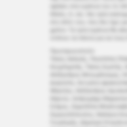
αφήσει στα εγγόνια του το σπ
δάσος. Α, ναι. Και τρία εκατ
στο σπίτι του, που δεν έχει 
χρόνο. Τα τρία εγγόνια θα κά
ντόπιοι τα πάντα για να τους 
Πρωταγωνιστούν
Τάσος Χαλκιάς, Πηνελόπη Πλ
Κουρλαμπάς, Τάσος Κωστής, 
Αλέξανδρος Μπουρδούμης, Ηλ
Διαγούπη, Αντιγόνη Δρακουλά
Μόρτζος, Αλέξανδρος Χρυσαν
Κάρνου, Ανδρομάχη Μαρκοπού
Στάμος, Ιζαμπέλλα Μπαλτσαβι
Σεργουλόπουλος, Βαλέρια Κο
Γεωγλερής, Δήμητρα Στογιάνν