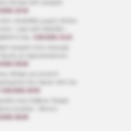
οια ύστερα από τροχαίο
.2026, 22:19
 λένε «Κυκλάδες χωρίς πλοίο»
είναι 1 ώρα από Χαλκίδα –
ρβολή ή όχι;
4.08.2026, 11:22
αρό τροχαίο στην περιοχή
 Λίμνης με αγριογούρουνο
.2026, 08:46
οια: Θλίψη για γνωστό
γγελματία που έφυγε από την
3.08.2026, 20:52
γωδία στην Εύβοια: Νεκρή
ρονη γυναίκα – Βίντεο
.2026, 08:30