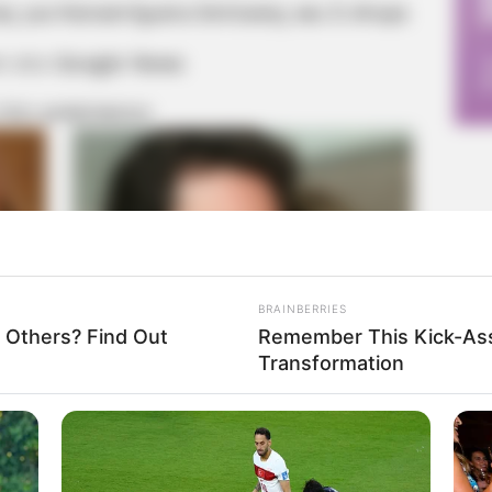
ς για Καταστήματα Εστίασης και E-shops
m στο
Google News
 ΠΙΟ ΔΗΜΟΦΙΛΗ
BRAINBERRIES
 Others? Find Out
Remember This Kick-Ass
Transformation