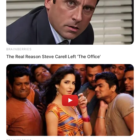
24.04.2026, 20:41
Κοινωνικός
τουρισμός, πότε
βγαίνουν τα
αποτελέσματα
BRAINBERRIES
The Real Reason Steve Carell Left 'The Office'
21.04.2026, 07:55
Πότε είναι οι
αιτήσεις για
παιδικές
κατασκηνώσεις
και τα
αποτελέσματα
17.04.2026, 10:20