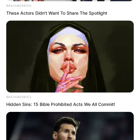
BRAINBERRIES
These Actors Didn't Want To Share The Spotlight
BRAINBERRIES
Επίδομα θέρμανσης: Πόσο πετρέλαιο
Hidden Sins: 15 Bible Prohibited Acts We All Commit!
βάζουμε;
18.04.2026, 20:43