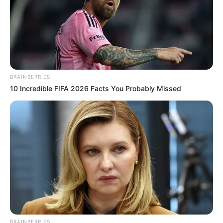
1
2
3
…
62
BRAINBERRIES
10 Incredible FIFA 2026 Facts You Probably Missed
ΤΑΥΤΟΤΗΤΑ ΚΑΙ ΕΠΙΚΟΙΝΩΝΙΑ
ΟΡΟΙ ΧΡΗΣΗΣ
BRAINBERRIES