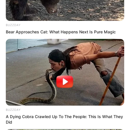
BUZZDAY
Bear Approaches Cat: What Happens Next Is Pure Magic
BUZZDAY
A Dying Cobra Crawled Up To The People: This Is What They
Did