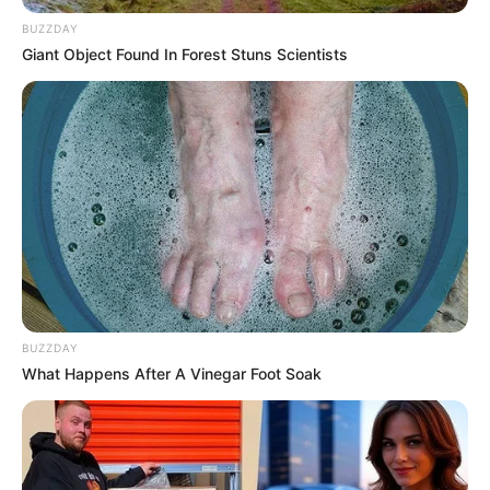
BUZZDAY
Giant Object Found In Forest Stuns Scientists
BUZZDAY
What Happens After A Vinegar Foot Soak