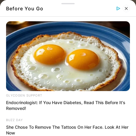
Before You Go
GLYCOGEN SUPPORT
Endocrinologist: If You Have Diabetes, Read This Before It's
Removed!
Μαγαζιά
BUZZ DAY
She Chose To Remove The Tattoos On Her Face. Look At Her
Ποια είναι ανοιχτά και ποιοι δεν θα πάνε
Now
για δουλειά