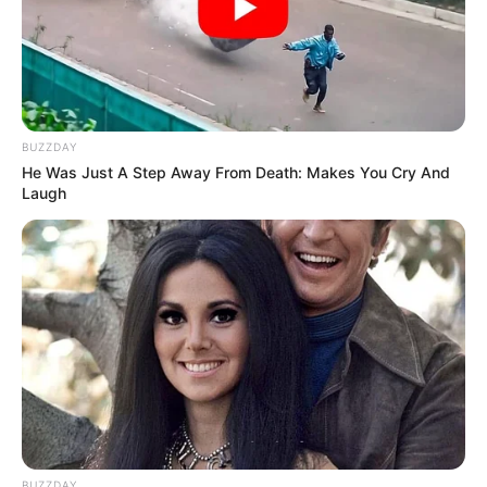
(π.χ. από Συλλογική Σύμβαση Εργασίας (ΣΣΕ),
κανονισμό εργασίας, επιχειρησιακή συνήθεια
ή έθιμο) ως προς τις προσαυξήσεις της
αμοιβής για την εργασία σε ημέρα
υποχρεωτικής αργίας ή Κυριακής, αυτοί
BUZZDAY
υπερισχύουν.
He Was Just A Step Away From Death: Makes You Cry And
Laugh
Μεταφέρεται ποτέ η αργία της 28ης
Οκτωβρίου;
Η αργία της 28ης Οκτωβρίου δεν μεταφέρεται
σε άλλη εργάσιμη και ας πέφτει Σάββατο. Το
ίδιο ακριβώς θα ίσχυε και αν έπεφτε Κυριακή.
Περισσότερα νέα από την Εύβοια
BUZZDAY