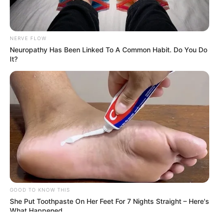
NERVE FLOW
Neuropathy Has Been Linked To A Common Habit. Do You Do
It?
ΤΑΥΤΟΤΗΤΑ ΚΑΙ ΕΠΙΚΟΙΝΩΝΙΑ
ΟΡΟΙ ΧΡΗΣΗΣ
© 2025 EVIANEWS του Γιώργου Κουτσελίνη
GOOD TO KNOW THIS
She Put Toothpaste On Her Feet For 7 Nights Straight – Here's
What Happened