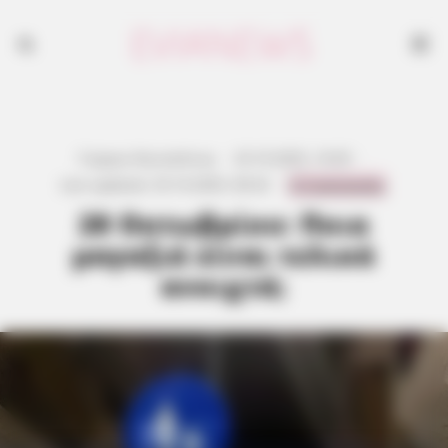
Γιώργος Κουτσελίνης
·
23.10.2025, 10:45
·
0 Comments
Last updated:
25.10.2025, 00:32
·
28 Οκτωβρίου: Ποια
μαγαζιά είναι τελικά
ανοιχτά;