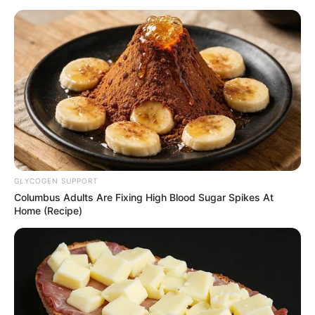
Η 28η Οκτωβρίου είναι μια μέρα γεμάτη
συμβολισμούς, υπερηφάνεια και συγκίνηση.
Από νωρίς το πρωί, σε κάθε πόλη και χωριό
της Ελλάδας, ακούγονται τύμπανα, σημαίες
κυματίζουν και οι μαθητές ετοιμάζονται να
παρελάσουν τιμώντας τους ήρωες του ’40. Οι
δρόμοι γεμίζουν με κόσμο που χειροκροτεί,
χαμογελά και θυμάται πως η ελευθερία και η
GLYCOGEN SUPPORT
ενότητα κερδίζονται με θάρρος.
Columbus Adults Are Fixing High Blood Sugar Spikes At
Home (Recipe)
Οι μαθητικές και στρατιωτικές παρελάσεις
δίνουν έναν ιδιαίτερο ρυθμό στη μέρα, καθώς
όλοι συμμετέχουν με περηφάνια, άλλοι
φορώντας στολές, άλλοι κρατώντας σημαίες,
κι άλλοι απλώς παρακολουθώντας