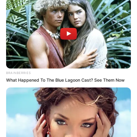
σχετικά με τη φοίτηση των ωφελούμενων
τέκνων (όπως ο αριθμός σχολικού μητρώου
για τους μαθητές), και η επαλήθευση του
προσωπικού κινητού τηλεφώνου στο οποίο θα
σταλούν οι κωδικοί των επιταγών με την
επιτυχή ολοκλήρωση της αίτησης.
Περισσότερα νέα από την Εύβοια
BRAINBERRIES
What Happened To The Blue Lagoon Cast? See Them Now
Κάθε πότε κληρώνει το τζόκερ, ποιες οι μέρες;
Μερομήνια 2026 – 2027: Τι καιρό θα κάνει;
Πότε ανοίγουν οι εγγραφές για τα
Πανεπιστήμια 2026 – Ημερομηνίες για
πρωτοετείς