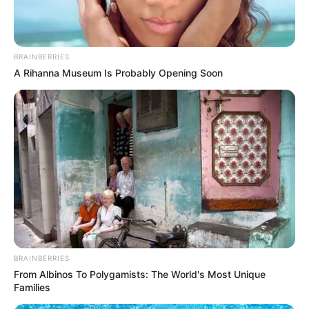
Ακολουθήστε το evianews.com στο
Google
News
BRAINBERRIES
ΤΑ ΠΙΟ ΔΗΜΟΦΙΛΗ
A Rihanna Museum Is Probably Opening Soon
BRAINBERRIES
From Albinos To Polygamists: The World's Most Unique
Families