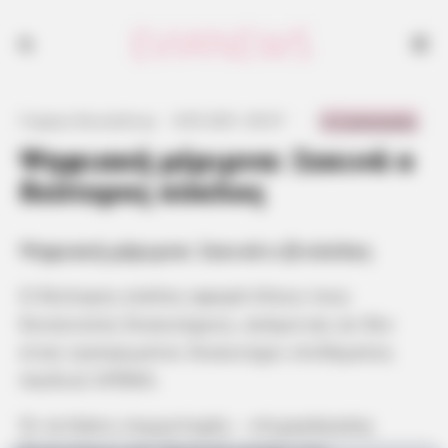
0 Comments
Γιώργος Κουτσελίνης
·
8.05.2021, 00:37
·
·
Ψηφιακή μέριμνα: Ξεκινά ο
δεύτερος κύκλος
Ψηφιακή μέριμνα: Ξεκινά ο β κύκλος
Ο δεύτερος κύκλος αφορά όλους τους
δυνητικούς δικαιούχους, ακόμα και αν δεν
είναι εγκεκριμένοι δικαιούχοι επιδόματος
παιδιού ΟΠΕΚΑ.
Οι αιτήσεις συμμετοχής – επιχορήγησης