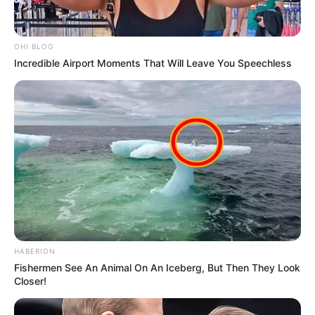
OHI BLOG
Incredible Airport Moments That Will Leave You Speechless
HABERION
Fishermen See An Animal On An Iceberg, But Then They Look
Closer!