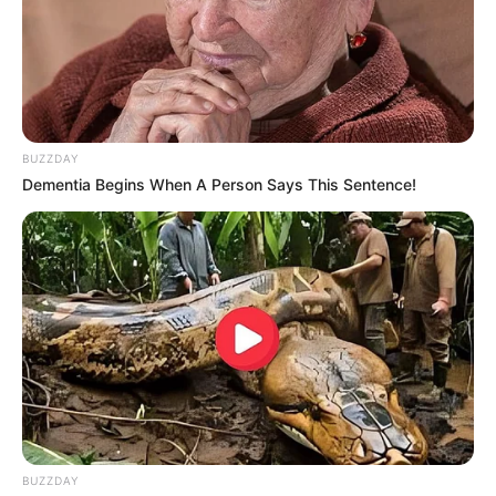
BUZZDAY
Dementia Begins When A Person Says This Sentence!
BUZZDAY