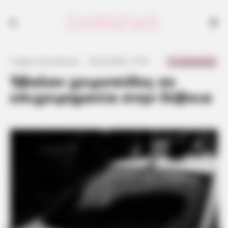
0 Comments
Γιώργος Κουτσελίνης
·
25.05.2023, 17:57
·
·
Έβαλαν χειροπέδες σε
επιχειρηματία στην Εύβοια