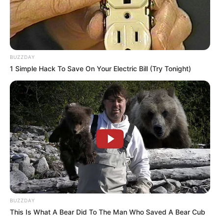
BUZZDAY
1 Simple Hack To Save On Your Electric Bill (Try Tonight)
BUZZDAY
This Is What A Bear Did To The Man Who Saved A Bear Cub