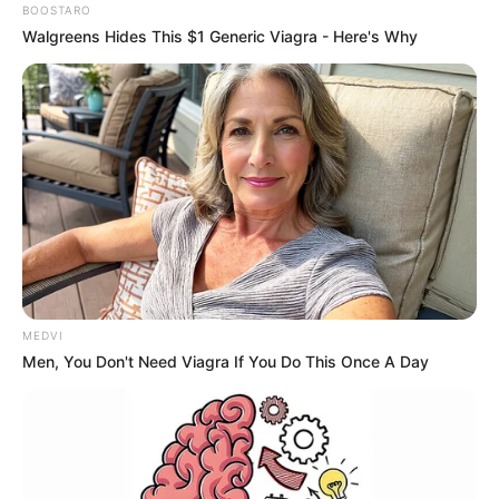
BOOSTARO
Walgreens Hides This $1 Generic Viagra - Here's Why
MEDVI
Men, You Don't Need Viagra If You Do This Once A Day