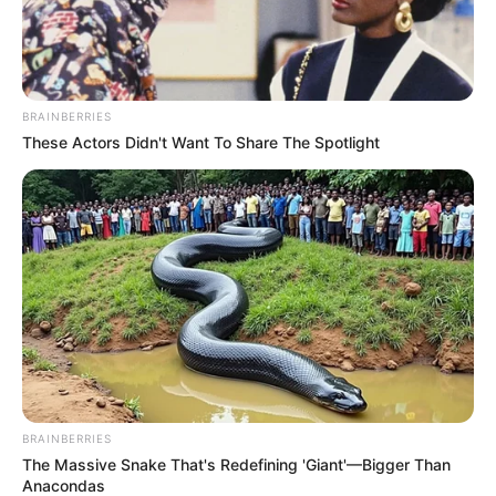
BRAINBERRIES
These Actors Didn't Want To Share The Spotlight
BRAINBERRIES
The Massive Snake That's Redefining 'Giant'—Bigger Than
Anacondas