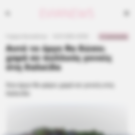
Ένα έργο θα φέρει χαρά σε γονείς στη Χαλκίδα
0 Comments
Γιώργος Κουτσελίνης
·
16.07.2025, 05:00
·
·
Αυτό το έργο θα δώσει
χαρά σε πολλούς γονείς
στη Χαλκίδα
Ένα έργο θα φέρει χαρά σε γονείς στη
Χαλκίδα