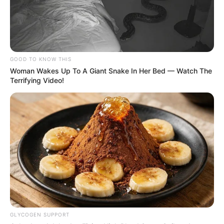
Εύβοια: Θλίψη για γνωστό επαγγελματία που
έφυγε από την ζωή
Ακολουθήστε το evianews.com στο
Google
GOOD TO KNOW THIS
News
Woman Wakes Up To A Giant Snake In Her Bed — Watch The
Terrifying Video!
ΤΑ ΠΙΟ ΔΗΜΟΦΙΛΗ
GLYCOGEN SUPPORT