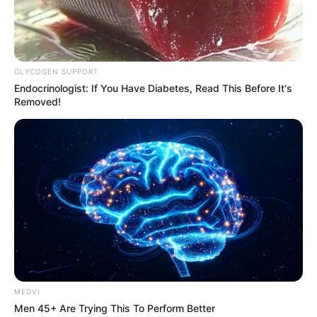
δικτύωσης, οι δράστες τα έκαναν γυαλιά –
καρφιά.
GLYCOGEN SUPPORT
Endocrinologist: If You Have Diabetes, Read This Before It's
Removed!
Έσπασαν την τζαμαρία της πόρτας του
καταστήματος, για να μπουν στο εσωτερικό
και να κλέψουν.
MEDVI
Εκτός από προκαλώντας ένα πρόσθετο έξοδο
Men 45+ Are Trying This To Perform Better