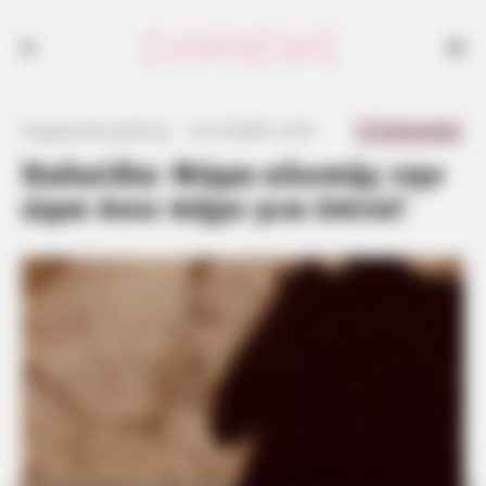
χαλκιδα, κλοπη, υπνο
0 Comments
Γιώργος Κουτσελίνης
·
31.10.2023, 12:21
·
·
Χαλκίδα: Θύμα κλοπής την
ώρα που πήγε για ύπνο!