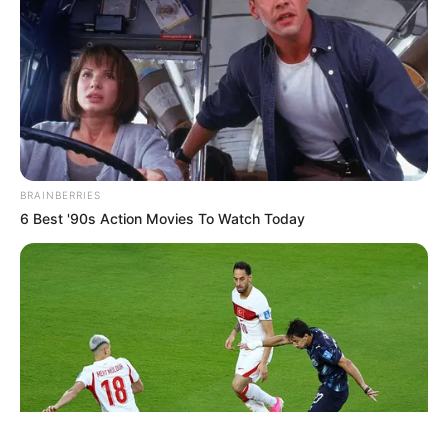
ΤΑΥΤΟΤΗΤΑ ΚΑΙ ΕΠΙΚΟΙΝΩΝΙΑ
ΟΡΟΙ ΧΡΗΣΗΣ
BRAINBERRIES
6 Best '90s Action Movies To Watch Today
© 2025 EVIANEWS του Γιώργου Κουτσελίνη