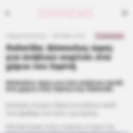
Κάποτε είχαν τα κλειδιά πάνω στις πόρτες αλλά με τα χρόνια
αναγκάζονται να είναι φυλακισμένοι λόγω κλοπών
0 Comments
Γιώργος Κουτσελίνης
·
5.06.2024, 12:32
·
·
Χαλκίδα: Δύσκολες ώρες
για ανήλικο κορίτσι στα
χέρια του ληστή
Δύσκολες ώρες για ένα ανήλικο παιδί
στα χέρια ενός ληστή στη Χαλκίδα
Δύσκολες στιγμές έζησε ένα ανήλικο παιδί
όταν βρέθηκε στο σπίτι της ληστής.
Όλα ξεκίνησαν όταν ο ληστής το πρωί της