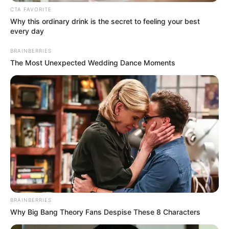
προκειμένου να τις προστατέψουν από τις
CTA FAVORITE
κλοπές και τις διαρρήξεις, οι οποίες, όπως
Why this ordinary drink is the secret to feeling your best
every day
περιγράφουν έχουν γίνει μέρος της
καθημερινότητας τους.
BRAINBERRIES
The Most Unexpected Wedding Dance Moments
Φυλακισμένοι στα σπίτια τους είναι οι κάτοικοι
Βάζουν κάγκελα, συναγερμούς, λουκέτα ακόμη
και συρματοπλέγματα στα μπαλκόνια τους και
στις εισόδους των σπιτιών τους, για να
αποτρέψουν τους επίδοξους κακοποιούς να
λεηλατήσουν τις περιουσίες τους.
Δεν αφήνουν τίποτα στην πιλοτή
BRAINBERRIES
Why Big Bang Theory Fans Despise These 8 Characters