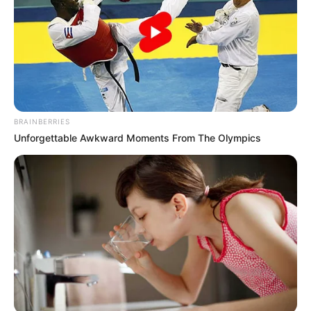
θέση τους σε ένα σκηνικό που θυμίζει την
πραγματικότητα.
BRAINBERRIES
Unforgettable Awkward Moments From The Olympics
Φυλακισμένοι στα σπίτια τους
Φυλακισμένοι στα σπίτια τους νιώθουν οι
κάτοικοι και εφευρίσκουν τρόπους