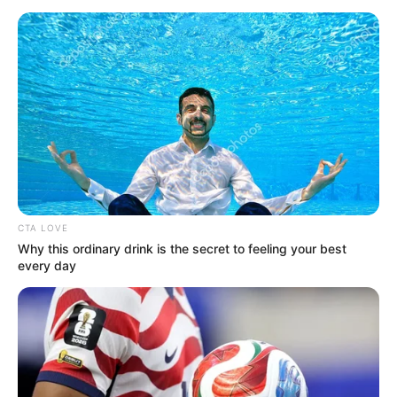
Τα τελευταία βράδια η Χαλκίδα και πιο
συγκεκριμένα έσφυζε από ζωή.
Πολλοί κάτοικοι επίλεγαν να κάνουν την
βόλτα τους στην παραλία. Η κακοκαιρία
“Ηλίας” έκανε πολλούς να καθίσουν στα
σπίτια τους την Δευτέρα το βράδυ.
CTA LOVE
Why this ordinary drink is the secret to feeling your best
every day