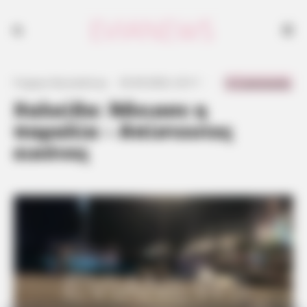
Δείτε πως άδειασε η παραλία στη Χαλκίδα εξαιτίας της επικείμενης
κακοκαιρίας που θα έρθει σε λίγες ώρες στην Εύβοια.
0 Comments
Γιώργος Κουτσελίνης
·
25.09.2023, 23:11
·
·
Χαλκίδα: Άδειασε η
παραλία – Απίστευτες
εικόνες