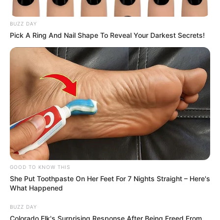
BUZZ DAY
Pick A Ring And Nail Shape To Reveal Your Darkest Secrets!
GOOD TO KNOW THIS
She Put Toothpaste On Her Feet For 7 Nights Straight – Here's
What Happened
BUZZ DAY
Colorado Elk's Surprising Response After Being Freed From