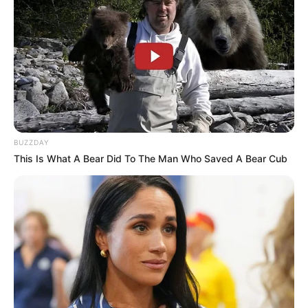
BUZZDAY
This Is What A Bear Did To The Man Who Saved A Bear Cub