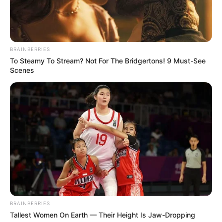
Ακολουθήστε το evianews.com στο
Google
News
ΤΑ ΠΙΟ ΔΗΜΟΦΙΛΗ
BRAINBERRIES
To Steamy To Stream? Not For The Bridgertons! 9 Must-See
Scenes
BRAINBERRIES
Tallest Women On Earth — Their Height Is Jaw-Dropping