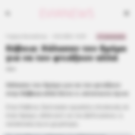
0 Comments
Γιώργος Κουτσελίνης
·
2.02.2025, 13:29
·
·
Εύβοια: Χάλασαν τον δρόμο
για να τον φτιάξουν αλλά
….
Χάλασαν τον δρόμο για να τον φτιάξουν
στην
Εύβοια
αλλά δείτε τι απίστευτο έγινε
Στην Εύβοια, ξεκίνησαν εργασίες επισκευής σε
έναν δρόμο, αλλά αντί να τον βελτιώσουν, η
κατάσταση έγινε χειρότερη.