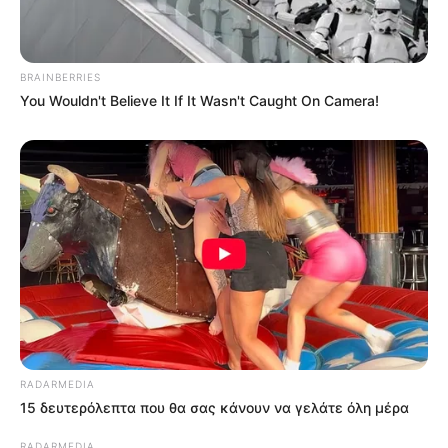
BRAINBERRIES
You Wouldn't Believe It If It Wasn't Caught On Camera!
RADARMEDIA
15 δευτερόλεπτα που θα σας κάνουν να γελάτε όλη μέρα
RADARMEDIA