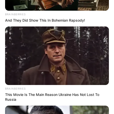
Τραγωδία στη Χαλκίδα: Βρήκαν έναν άντρα
νεκρό
BRAINBERRIES
Πότε θα έρθει το ρεύμα στη Χαλκίδα;
And They Did Show This In Bohemian Rapsody!
Άντρας άφησε την τελευταία του πνοή σε
παραλία κοντά στη Χαλκίδα
Ακολουθήστε το evianews.com στο
Google
News
ΤΑ ΠΙΟ ΔΗΜΟΦΙΛΗ
BRAINBERRIES
This Movie Is The Main Reason Ukraine Has Not Lost To
Russia