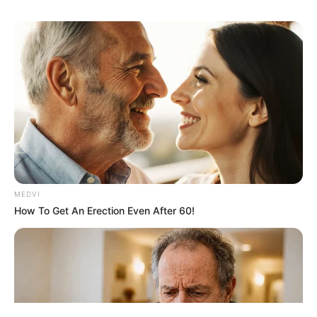
ΤΑΥΤΟΤΗΤΑ ΚΑΙ ΕΠΙΚΟΙΝΩΝΙΑ
ΟΡΟΙ ΧΡΗΣΗΣ
MEDVI
How To Get An Erection Even After 60!
© 2025 EVIANEWS του Γιώργου Κουτσελίνη