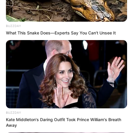
BUZZDAY
What This Snake Does—Experts Say You Can't Unsee It
BUZZDAY
Kate Middleton's Daring Outfit Took Prince William's Breath
Away