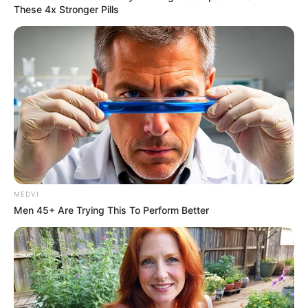
These 4x Stronger Pills
MEDVI
Men 45+ Are Trying This To Perform Better