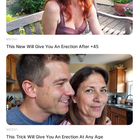
MEDVI
This New Will Give You An Erection After +45
MEDVI
This Trick Will Give You An Erection At Any Age