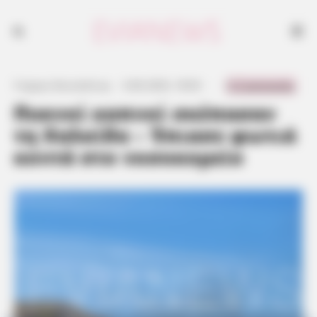
0 Comments
Γιώργος Κουτσελίνης
·
6.06.2023, 18:03
·
·
Πυκνοί καπνοί σκέπασαν
τη Χαλκίδα – Έπιασε φωτιά
κοντά στο νοσοκομείο