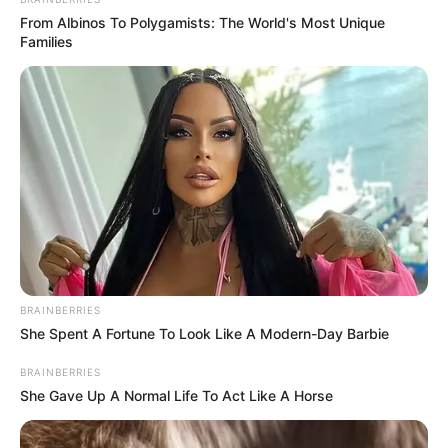
Περισσότερα νέα από την Εύβοια
From Albinos To Polygamists: The World's Most Unique
Families
Τραγωδία στη Χαλκίδα: Βρήκαν έναν άντρα
νεκρό
Πότε θα έρθει το ρεύμα στη Χαλκίδα;
Άντρας άφησε την τελευταία του πνοή σε
παραλία κοντά στη Χαλκίδα
Ακολουθήστε το evianews.com στο
Google
News
BRAINBERRIES
ΤΑ ΠΙΟ ΔΗΜΟΦΙΛΗ
She Spent A Fortune To Look Like A Modern-Day Barbie
BRAINBERRIES
She Gave Up A Normal Life To Act Like A Horse