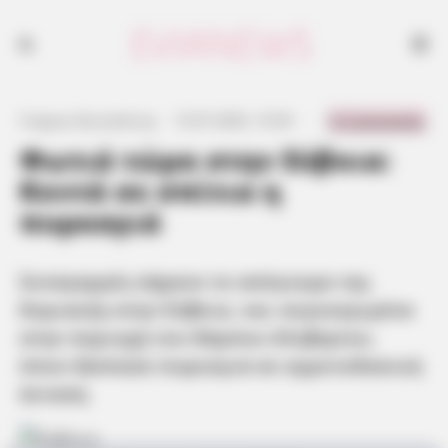
0 Comments
Γιώργος Κουτσελίνης
·
13.07.2025, 15:59
·
·
Φωτιά τώρα στην Εύβοια:
Κοντά σε σπίτια η
πυρκαγιά
Συναγερμός σήμανε το απόγευμα της
Κυριακής στην Εύβοια, και συγκεκριμένα
στην περιοχή του Κάμπου Αλιβερίου,
όπου ξέσπασε πυρκαγιά σε αγροτοδασική
έκταση