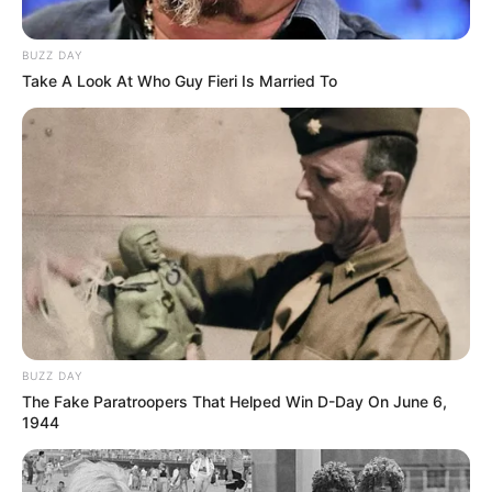
BUZZ DAY
Take A Look At Who Guy Fieri Is Married To
BUZZ DAY
The Fake Paratroopers That Helped Win D-Day On June 6,
1944