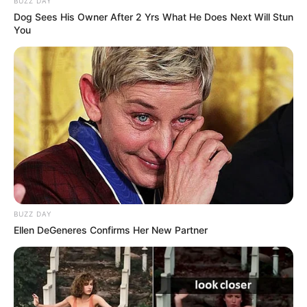
BUZZ DAY
Βαρύ πένθος στην Εύβοια για αγαπημένο
Dog Sees His Owner After 2 Yrs What He Does Next Will Stun
καθηγητή
You
Την λένε «Κυκλάδες χωρίς πλοίο» και είναι 1
ώρα από Χαλκίδα – Υπερβολή ή όχι;
Θλίψη στην Εύβοια για γυναίκα
Ακολουθήστε το evianews.com στο
Google
News
ΤΑ ΠΙΟ ΔΗΜΟΦΙΛΗ
BUZZ DAY
Ellen DeGeneres Confirms Her New Partner