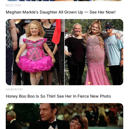
BUZZ DAY
Meghan Markle's Daughter All Grown Up — See Her Now!
HABERION
Honey Boo Boo Is So Thin! See Her In Fierce New Photo