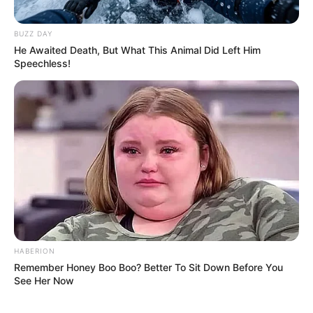
BUZZ DAY
He Awaited Death, But What This Animal Did Left Him
Speechless!
HABERION
TAGS
Remember Honey Boo Boo? Better To Sit Down Before You
ΕΥΒΟΙΑ
ΦΩΤΙΑ ΕΥΒΟΙΑ ΤΩΡΑ
See Her Now