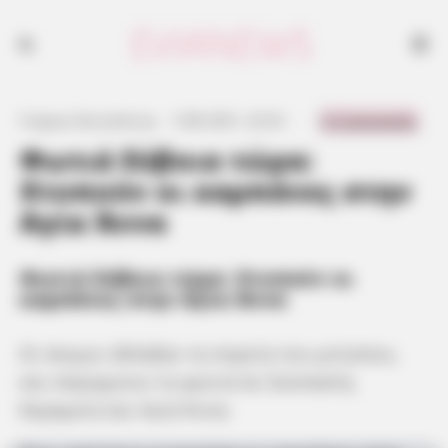
0 Comments
Γιώργος Κουτσελίνης
·
5.08.2021, 23:23
·
·
Φωτιά Εύβοια τώρα:
Χτυπούν οι καμπάνες στην
Αγία Άννα
Φωτιά Εύβοια τώρα: Χτυπούν οι
καμπάνες στην Αγία Άννα
Οι άνεμοι άλλαξαν τη πορεία του μετώπου,
και σπρώχνουν τη φωτιά σε Σκεπαστή,
Κεραμεία και Αγία Άννα.