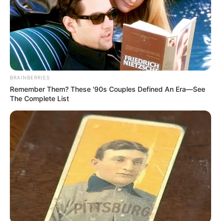
Η δίδυμη παραλία-έκπληξη της Εύβοιας: Μια
λωρίδα άμμου με θάλασσα και στις δύο
πλευρές, 90 λεπτά από Χαλκίδα
Ακολουθήστε το evianews.com στο
Google
BRAINBERRIES
News
Remember Them? These '90s Couples Defined An Era—See
The Complete List
Πατήστε στον player για να ακούσετε ζωντανά
τον Γιώργο Κουτελίνη στον Πτήση 103,2 fm