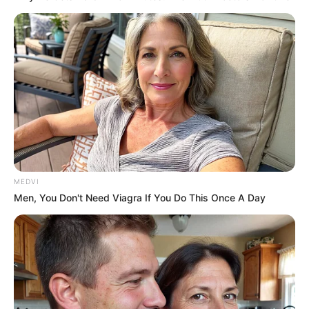
MEDVI
Men, You Don't Need Viagra If You Do This Once A Day