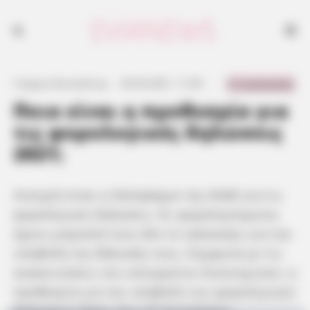
0 Comments
Γιώργος Κουτσελίνης
·
29.06.2021, 11:09
·
·
Ποια είναι η προθεσμία για
τις φορολογικές δηλώσεις
2021;
Ανοιχτή είναι η πλατφόρμα της ΑΑΔΕ για τις
φορολογικές δηλώσεις. Οι φορολογούμενοι
έχουν μπροστά τους όλο το καλοκαίρι για την
υποβολή της δήλωσής τους. Σύμφωνα με τις
ανακοινώσεις του υπουργείου Οικονομικών, η
προθεσμία για την υποβολή των φορολογικών