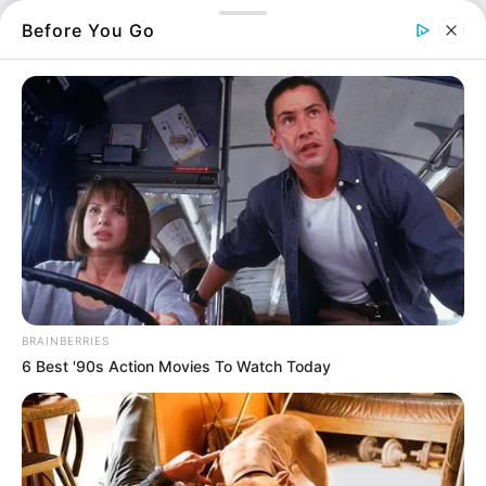
δηλώσεων λήγει στις 27 Αυγούστου.
Before You Go
Μέχρι τότε μπορούν να υποβάλλονται, ως
εμπρόθεσμες οι φετινές δηλώσεις φορολογίας
εισοδήματος, Προβλέπεται δε ότι εφόσον η
δήλωση φορολογίας εισοδήματος φυσικών
προσώπων υποβληθεί μέχρι τις 28.7.2021 και
ο προκύπτων οφειλόμενος φόρος καταβληθεί
εφάπαξ, κι όχι σε οκτώ (8) ισόποσες μηνιαίες
δόσεις, μέχρι την τελευταία εργάσιμη ημέρα
του μηνός Ιουλίου 2021, παρέχεται στο
συνολικό ποσό του φόρου και των λοιπών
BRAINBERRIES
συμβεβαιούμενων οφειλών, έκπτωση
6 Best '90s Action Movies To Watch Today
ποσοστού τρία τοις εκατό (3%).
Βήμα – βήμα η διαδικασία
Επιλέγω το έτος για το οποίο επιθυμώ την