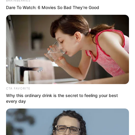
BRAINBERRIES
Dare To Watch: 6 Movies So Bad They're Good
Περισσότερα νέα από την Εύβοια
Κάθε πότε κληρώνει το τζόκερ, ποιες οι μέρες;
Μερομήνια 2026 – 2027: Τι καιρό θα κάνει;
Πότε ανοίγουν οι εγγραφές για τα
Πανεπιστήμια 2026 – Ημερομηνίες για
πρωτοετείς
Ακολουθήστε το evianews.com στο
Google
CTA FAVORITE
Why this ordinary drink is the secret to feeling your best
News
every day
ΤΑ ΠΙΟ ΔΗΜΟΦΙΛΗ