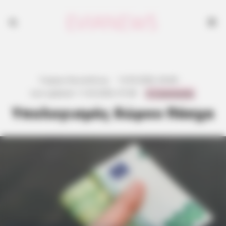
Γιώργος Κουτσελίνης
·
13.03.2026, 04:48
·
0 Comments
Last updated:
11.03.2026, 07:48
·
Υπολογισμός δώρου Πάσχα