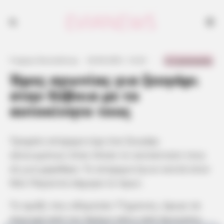
0 Comments
Γιώργος Κουτσελίνης
·
24.06.2021, 12:22
·
·
Ώρες αγωνίας για ζευγάρι
στην Εύβοια με το
αυτοκίνητο τους
Τροχαίο ατύχημα είχε ένα ζευγάρι
ηλικιωμένων όταν έπεσε το αυτοκίνητο τους
σε μια χαράδρα. Το ατύχημα έγινε κοντά στον
Νέο Παγώντα σήμερα το πρωί.
Το αμάξι που οδηγούσε 77χρονος, έφυγε σε
περιοχή από τον δρόμο κάτω από άγνωστες