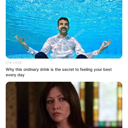
κατάφερε να κρατηθεί στην ζωή
Σοβαρό τροχαίο στην Εύβοια: Ώρες αγωνίας
για γυναίκα
Ακολουθήστε το evianews.com στο
Google
News
ΤΑ ΠΙΟ ΔΗΜΟΦΙΛΗ
CTA LOVE
Why this ordinary drink is the secret to feeling your best
every day