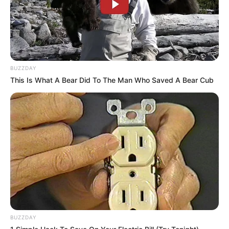
BUZZDAY
This Is What A Bear Did To The Man Who Saved A Bear Cub
BUZZDAY