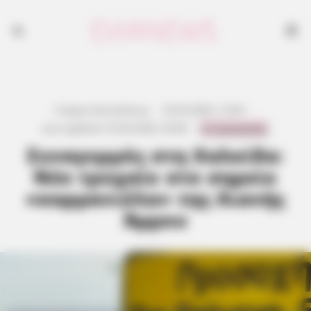
Γιώργος Κουτσελίνης
·
25.03.2026, 13:44
·
0 Comments
Last updated:
25.03.2026, 20:06
·
Συναγερμός στη Χαλκίδα:
Νέο τροχαίο στο σημείο
«καρμανιόλα» της Λιανής
Άμμου