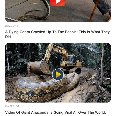
BUZZDAY
A Dying Cobra Crawled Up To The People: This Is What They
Did
HABERION
Video Of Giant Anaconda Is Going Viral All Over The World.