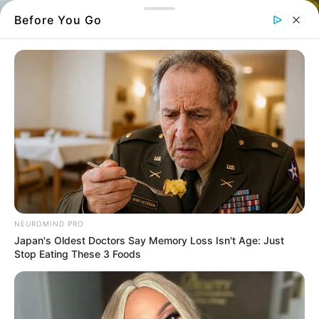
Before You Go
Μεταφέρθηκε με ασθενοφόρο στο
νοσοκομείο της Χαλκίδας και ευτυχώς
NEUROMIND PRO
είναι καλά στην υγεία του
Japan's Oldest Doctors Say Memory Loss Isn't Age: Just
Stop Eating These 3 Foods
Ένας άντρας τραυματίστηκε χθες το βράδυ σε
τροχαίο ατύχημα
στη
Χαλκίδα
.