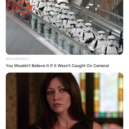
BRAINBERRIES
You Wouldn't Believe It If It Wasn't Caught On Camera!
TAGS