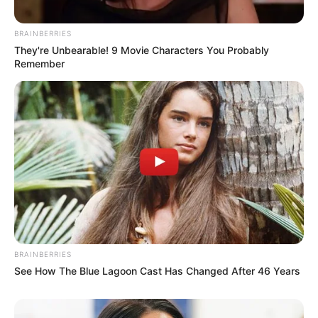
ΛΙΑΝΗ ΑΜΜΟΣ ΧΑΛΚΙΔΑΣ
ΠΟΥ ΕΓΙΝΕ ΤΡΟΧΑΙΟ ΣΤΗΝ ΕΥΒΟΙΑ
BRAINBERRIES
ΧΑΛΚΙΔΑ ΝΕΑ
They're Unbearable! 9 Movie Characters You Probably
Remember
ΤΑΥΤΟΤΗΤΑ ΚΑΙ ΕΠΙΚΟΙΝΩΝΙΑ
ΟΡΟΙ ΧΡΗΣΗΣ
BRAINBERRIES
See How The Blue Lagoon Cast Has Changed After 46 Years