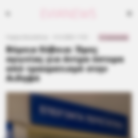
0 Comments
Γιώργος Κουτσελίνης
·
6.12.2023, 11:52
·
·
Βόρεια Εύβοια: Ώρες
αγωνίας για άντρα ύστερα
από τραυματισμό στην
Αιδηψό