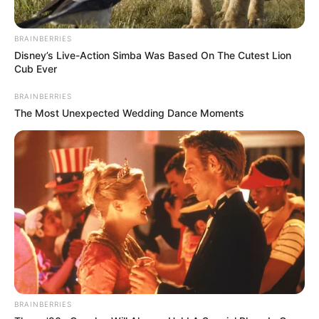
λωρίδα άμμου με θάλασσα και στις δύο
πλευρές, 90 λεπτά από Χαλκίδα
BRAINBERRIES
Ώρες αγωνίας για άντρα από την Εύβοια
Disney’s Live-Action Simba Was Based On The Cutest Lion
Cub Ever
ύστερα από τροχαίο
BRAINBERRIES
Ακολουθήστε το evianews.com στο
Google
The Most Unexpected Wedding Dance Moments
News
ΤΑ ΠΙΟ ΔΗΜΟΦΙΛΗ
BRAINBERRIES