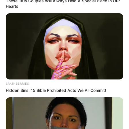
These '90s Couples Will Always Hold A Special Place In Our
Hearts
BRAINBERRIES
Hidden Sins: 15 Bible Prohibited Acts We All Commit!