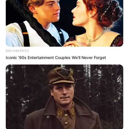
Δεκεμβρίου 2023.
Έφυγε το μεσημέρι από το σπίτι του με σκοπό
να πάει να κυνηγήσει λίγα χιλιόμετρα μακρυά.
Κατευθύνθηκε στην περιοχή Άγιος Αιδηψού.
Για όσους δεν γνωρίζουν την περιοχή ο
Άγιος
BRAINBERRIES
Αιδηψού
είναι ένα από τα μεγαλύτερα χωριά
Iconic '90s Entertainment Couples We'll Never Forget
της Βόρειας Εύβοιας.
Ο
Άγιος
είναι χωριό του δήμου Ιστιαίας –
Αιδηψού και είναι μέσα στην φύση.
Είναι κτισμένο σε υψόμετρο 100 μέτρων σε
λόφους και είναι ανάμεσα στην Ιστιαία και
την Αιδηψό.