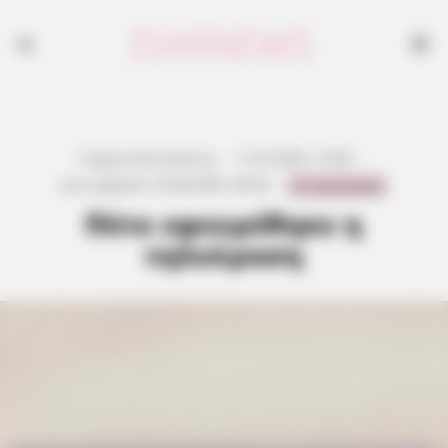
Γιώργος Κουτσελίνης
·
11.07.2025, 15:00
·
0 Comments
Last updated:
25.08.2025, 09:50
·
Πότε εφευρέθηκε η
τηλεόραση