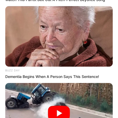
BUZZ DAY
Dementia Begins When A Person Says This Sentence!