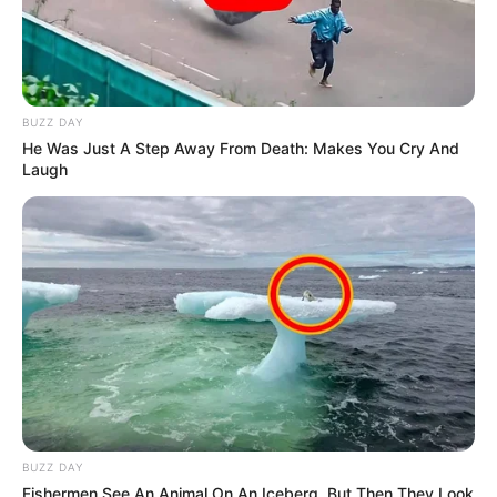
BUZZ DAY
He Was Just A Step Away From Death: Makes You Cry And
Laugh
BUZZ DAY
Fishermen See An Animal On An Iceberg, But Then They Look