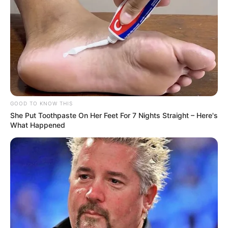
GOOD TO KNOW THIS
TAGS
She Put Toothpaste On Her Feet For 7 Nights Straight – Here's
ΠΟΤΕ
What Happened