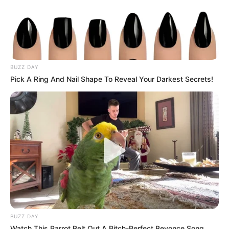
BUZZ DAY
Pick A Ring And Nail Shape To Reveal Your Darkest Secrets!
BUZZ DAY
Watch This Parrot Belt Out A Pitch-Perfect Beyonce Song