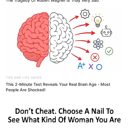
The Tragedy Of Robert Wagner Is Truly Very Sad
TIPS AND LIFE HACKS
This 2-Minute Test Reveals Your Real Brain Age - Most
People Are Shocked!