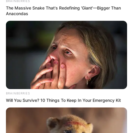
BRAINBERRIES
πραγματικότητα
The Massive Snake That's Redefining 'Giant'—Bigger Than
Anacondas
Ακολουθήστε το evianews.com στο
Google
News
ΤΑ ΠΙΟ ΔΗΜΟΦΙΛΗ
BRAINBERRIES
Will You Survive? 10 Things To Keep In Your Emergency Kit